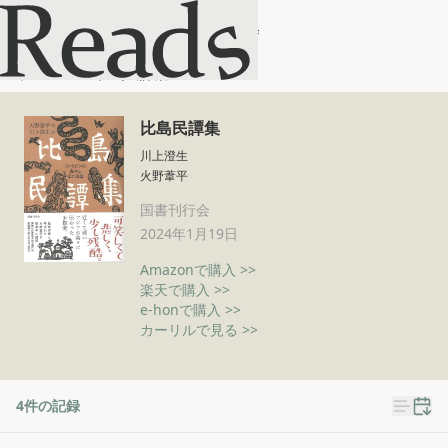
比島民譚集
ホーム
比島民譚集
比島民譚集
川上澄生
火野葦平
国書刊行会
2024年1月19日
Amazonで購入 >>
楽天で購入 >>
e-honで購入 >>
カーリルで見る >>
4
件の記録