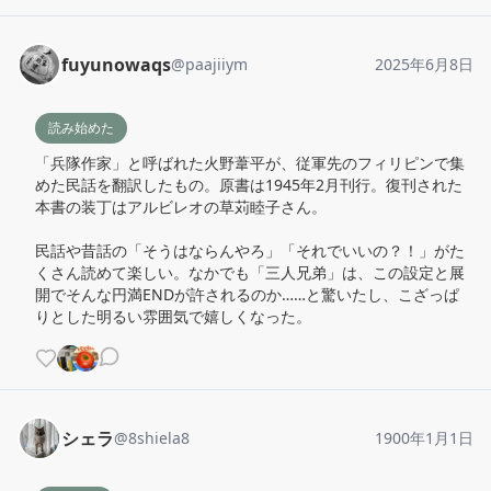
fuyunowaqs
@
paajiiym
2025年6月8日
読み始めた
「兵隊作家」と呼ばれた火野葦平が、従軍先のフィリピンで集
めた民話を翻訳したもの。原書は1945年2月刊行。復刊された
本書の装丁はアルビレオの草苅睦子さん。

民話や昔話の「そうはならんやろ」「それでいいの？！」がた
くさん読めて楽しい。なかでも「三人兄弟」は、この設定と展
開でそんな円満ENDが許されるのか……と驚いたし、こざっぱ
りとした明るい雰囲気で嬉しくなった。
シェラ
@
8shiela8
1900年1月1日