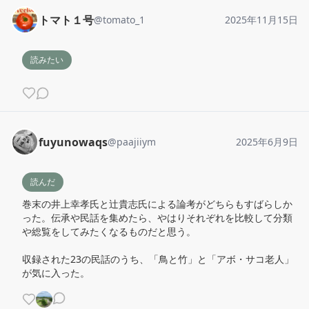
トマト１号
@
tomato_1
2025年11月15日
読みたい
fuyunowaqs
@
paajiiym
2025年6月9日
読んだ
巻末の井上幸孝氏と辻貴志氏による論考がどちらもすばらしか
った。伝承や民話を集めたら、やはりそれぞれを比較して分類
や総覧をしてみたくなるものだと思う。

収録された23の民話のうち、「鳥と竹」と「アボ・サコ老人」
が気に入った。