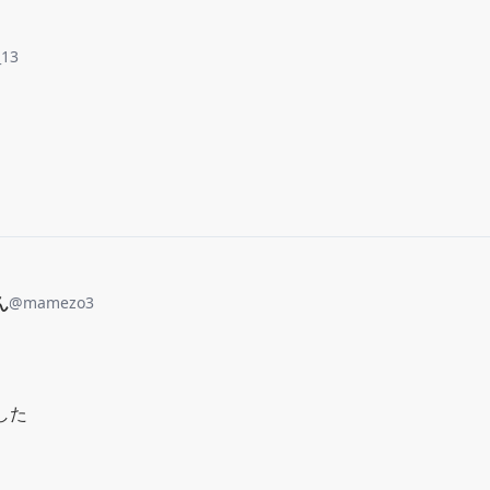
_13
ん
@
mamezo3
した