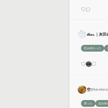
𝓉𝒽𝓊𝓇.｜灰
読み終わった
空
@
karakar
買った
読み終