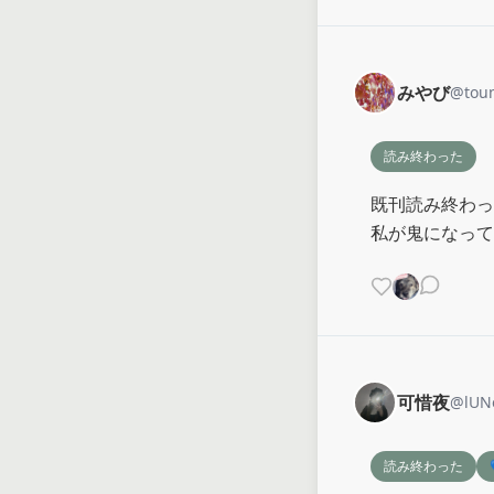
みやび
@
tou
読み終わった
既刊読み終わっ
私が鬼になって
可惜夜
@
lUN
読み終わった