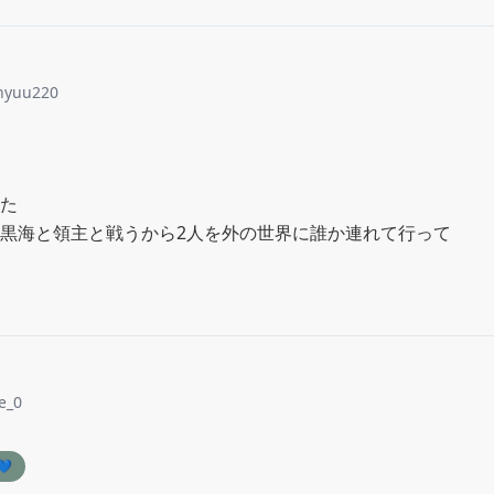
nyuu220
た

黒海と領主と戦うから2人を外の世界に誰か連れて行って
e_0
💙