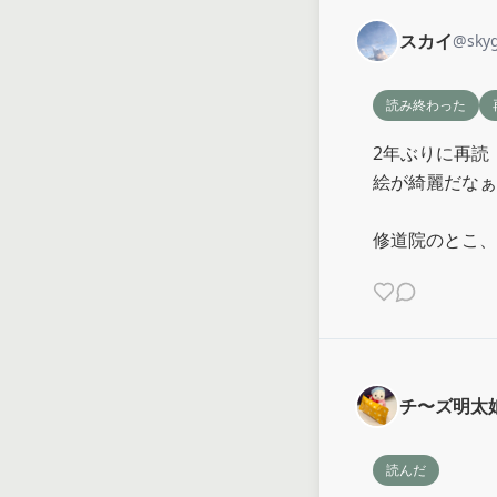
スカイ
@
sky
読み終わった
2年ぶりに再読

絵が綺麗だなぁ

修道院のとこ、
チ〜ズ明太
読んだ