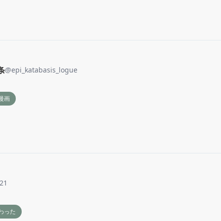
田条
@
epi_katabasis_logue
漫画
a21
わった