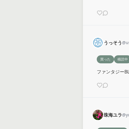
うっそう
@
u
買った
積読中
ファンタジーB
珠海ユラ
@
y