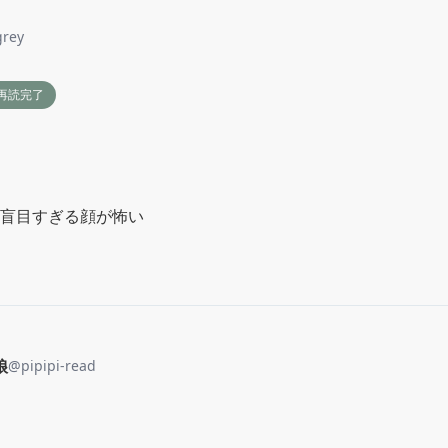
grey
再読完了
盲目すぎる顔が怖い
娘
@
pipipi-read