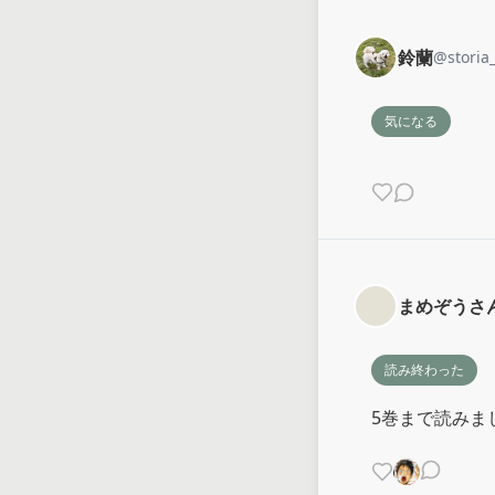
鈴蘭
@
storia
気になる
まめぞうさ
読み終わった
5巻まで読みま