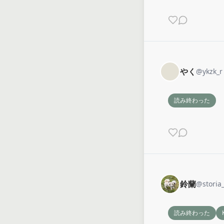
やく
@
ykzk_r
読み終わった
鈴蘭
@
storia
読み終わった