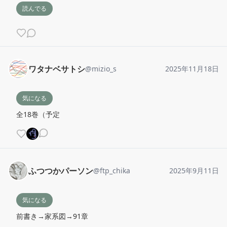
読んでる
ワタナベサトシ
@
mizio_s
2025年11月18日
気になる
全18巻（予定
ふつつかパーソン
@
ftp_chika
2025年9月11日
気になる
前書き→家系図→91章