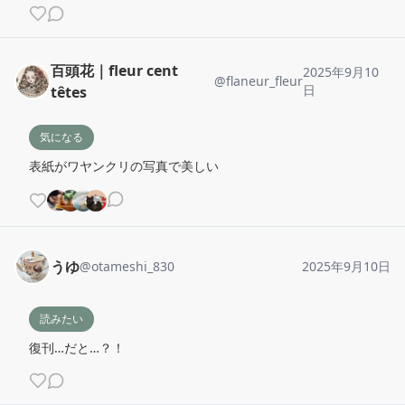
百頭花｜fleur cent
2025年9月10
@
flaneur_fleur
日
têtes
気になる
表紙がワヤンクリの写真で美しい
うゆ
@
otameshi_830
2025年9月10日
読みたい
復刊…だと…？！