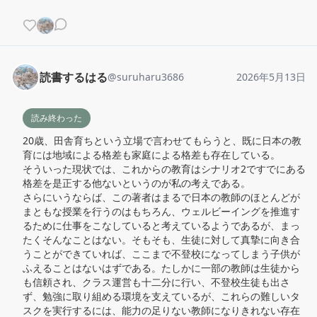
読書するはる
@
suruharu3686
2026年5月13日
読み終わった
20歳、田舎育ちという立場で言わせてもらうと、既に日本の教
育には地域による格差も家庭による格差も存在している。

そういった現状では、これからの教育はシナリオ2ですでにある
格差を是正する他ないというのが私の考えである。

さらにいうならば、この著者はまるで日本の教師のほとんどが
まともな授業を行うのはもちろん、ウェルビーイングを推進す
るために仕事をこなしていると考えているようであるが、まっ
たくそんなことはない。そもそも、生徒に対して真摯に向き合
うことができていれば、ここまで不登校になってしまう子供が
ふえることはないはずである。たしかに一部の教師は生徒から
も信頼され、クラス運営も十二分に行い、不登校生徒も出さ
ず、勉強に取り組める環境を支えているが、これらの難しいタ
スクを実行するには、能力の足りない教師になりきれない存在