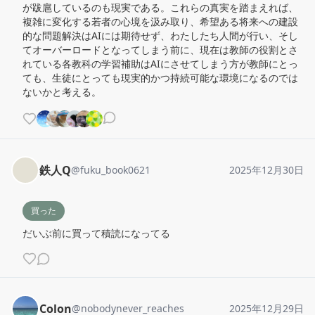
が跋扈しているのも現実である。これらの真実を踏まえれば、
複雑に変化する若者の心境を汲み取り、希望ある将来への建設
的な問題解決はAIには期待せず、わたしたち人間が行い、そし
てオーバーロードとなってしまう前に、現在は教師の役割とさ
れている各教科の学習補助はAIにさせてしまう方が教師にとっ
ても、生徒にとっても現実的かつ持続可能な環境になるのでは
ないかと考える。
鉄人Q
@
fuku_book0621
2025年12月30日
買った
だいぶ前に買って積読になってる
Colon
@
nobodynever_reaches
2025年12月29日