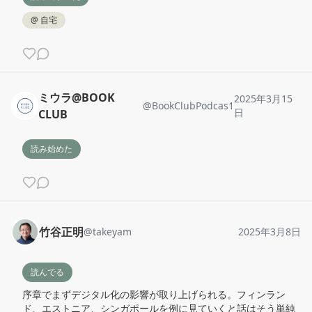
@
自宅
ミウラ@BOOK
2025年3月15
@
BookClubPodcas1
日
CLUB
読み始めた
竹谷正明
@
takeyam
2025年3月8日
読んでる
序章でまずデジタル化の影響が取り上げられる。フィンラン
ド、エストニア、シンガポールを例に見ていくと話はそう単純