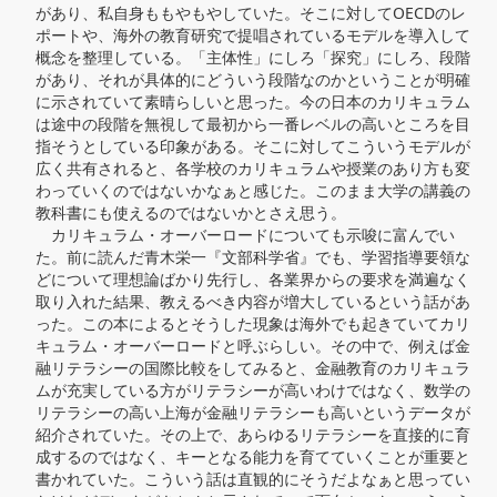
があり、私自身ももやもやしていた。そこに対してOECDのレ
ポートや、海外の教育研究で提唱されているモデルを導入して
概念を整理している。「主体性」にしろ「探究」にしろ、段階
があり、それが具体的にどういう段階なのかということが明確
に示されていて素晴らしいと思った。今の日本のカリキュラム
は途中の段階を無視して最初から一番レベルの高いところを目
指そうとしている印象がある。そこに対してこういうモデルが
広く共有されると、各学校のカリキュラムや授業のあり方も変
わっていくのではないかなぁと感じた。このまま大学の講義の
教科書にも使えるのではないかとさえ思う。

　カリキュラム・オーバーロードについても示唆に富んでい
た。前に読んだ青木栄一『文部科学省』でも、学習指導要領な
どについて理想論ばかり先行し、各業界からの要求を満遍なく
取り入れた結果、教えるべき内容が増大しているという話があ
った。この本によるとそうした現象は海外でも起きていてカリ
キュラム・オーバーロードと呼ぶらしい。その中で、例えば金
融リテラシーの国際比較をしてみると、金融教育のカリキュラ
ムが充実している方がリテラシーが高いわけではなく、数学の
リテラシーの高い上海が金融リテラシーも高いというデータが
紹介されていた。その上で、あらゆるリテラシーを直接的に育
成するのではなく、キーとなる能力を育てていくことが重要と
書かれていた。こういう話は直観的にそうだよなぁと思ってい