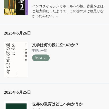
バンコクからシンガポールへの旅。香港がよほ
ど魅力的だったようで、この巻の旅は物足りな
かったみたい。

------

私には未来を失なうという「刑」の執行を猶予
してもらうことの方がはるかに重要だった。執
2025年6月26日
行猶予。恐らく、私がこの旅で望んだものは、
それだった。

文学は何の役に立つのか？
------

現実から離れたいとき、人は旅に出たくなる。
平野啓一郎
今も昔も変わりはない。
読みたい
2025年6月25日
世界の教育はどこへ向かうか