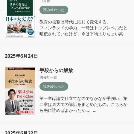
白井俊
読み終わった
教育の役割は時代に応じて変化する。

フィンランドの学力、一時はトップレベルだと
喧伝されていたけど、今は平均よりちょい高め
くらい。そういえば、脱デジタル化なんてニュ
ースも話題になっていましたね。その後、どう
なったのか、気になってはいる。日本はどうす
2025年6月24日
るのか？

現場は探究、教科横断、情報、英語、SDGsで
手段からの解放
飽和状態。カリキュラムオーバーロードです
國分功一郎
ね…。学校は足し算が好きで引き算が苦手。こ
読み終わった
の辺りで何を差し引くか本気で考えないと、教
師も生徒もパンクしてしまうなー。
第一章は論文仕立てなのでなかなか手強い。第
二章は東大での講話をまとめたもの。こちらか
ら先に読めばよかったか…。

哲学関係の本、体系的な入門書がないか模索
中。

2025年6月22日