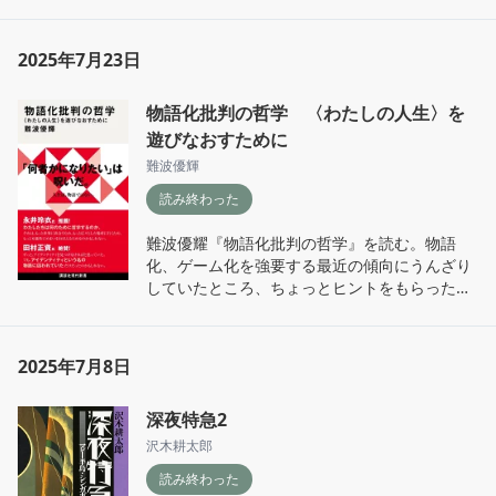
んな一癖あって怪しいんだよなー。

巻末の有栖川先生の解説がまた素晴らしい。解
2025年7月23日
説を読みつつ、再読したくなる一冊。
物語化批判の哲学 〈わたしの人生〉を
遊びなおすために
難波優輝
読み終わった
難波優耀『物語化批判の哲学』を読む。物語
化、ゲーム化を強要する最近の傾向にうんざり
していたところ、ちょっとヒントをもらった気
が。

サブタイトルは、「〈わたしの人生〉を遊びな
2025年7月8日
おすために」。最後まで読むと、よーく意味が
わかる。「遊び」についての考察は、別の形で
深夜特急2
さらに深く語ってほしい。
沢木耕太郎
読み終わった