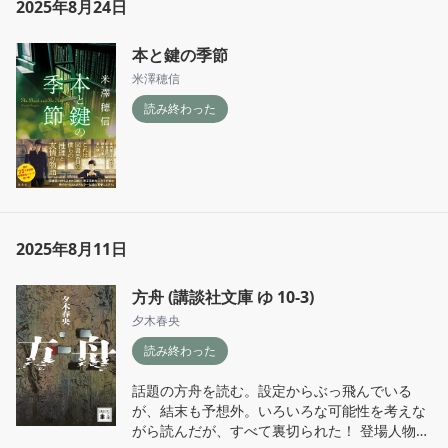
2025年8月24日
本と鍵の季節
米澤穂信
読み終わった
2025年8月11日
方舟 (講談社文庫 ゆ 10-3)
夕木春央
読み終わった
話題の方舟を読む。設定からぶっ飛んでいる
が、結末も予想外。いろいろな可能性を考えな
がら読んだが、すべて裏切られた！ 登場人物み