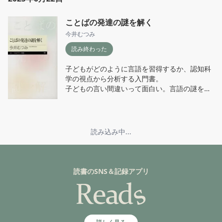
「享受の快」は手段から無関係。目的への抵
抗、手段からの解放をもたらす。

ことばの発達の謎を解く
純粋に何かを楽しむこと、できなくなっている
今井むつみ
気がする。目的に囚われているってことか？ 子
読み終わった
どもの頃はできたのになー。
子どもがどのように言語を習得するか、認知科
学の視点から分析する入門書。

子どもの言い間違いって面白い。言語の謎を紐
解く鍵となるのか…。
読み込み中...
読書のSNS＆記録アプリ