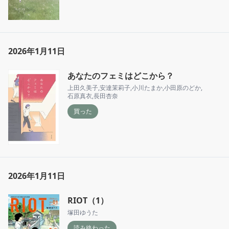
2026年1月11日
あなたのフェミはどこから？
上田久美子
,
安達茉莉子
,
小川たまか
,
小田原のどか
,
石原真衣
,
長田杏奈
買った
2026年1月11日
RIOT（1）
塚田ゆうた
読み終わった