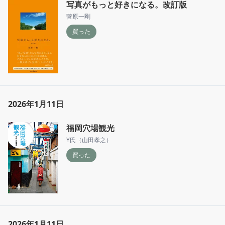
写真がもっと好きになる。改訂版
菅原一剛
買った
2026年1月11日
福岡穴場観光
Y氏（山田孝之）
買った
2026年1月11日