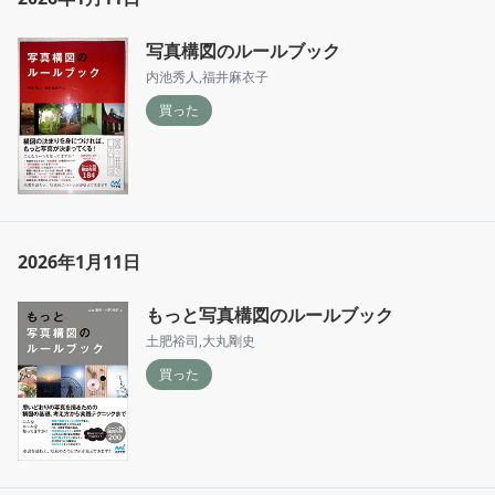
写真構図のルールブック
内池秀人
,
福井麻衣子
買った
2026年1月11日
もっと写真構図のルールブック
土肥裕司
,
大丸剛史
買った