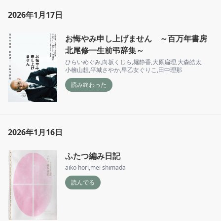
2026年1月17日
お悔やみ申し上げません ～百万年書房
北尾修一生前弔辞集～
ひらいめぐみ
,
向坂くじら
,
堀静香
,
大原扁理
,
大森皓太
,
小檜山想
,
平城さやか
,
早乙女ぐりこ
,
田中理那
読み終わった
2026年1月16日
ふたつ編み日記
aiko hori
,
mei shimada
読んでる