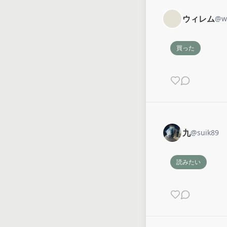
ウィレム
@
w
買った
九
@
suik89
読みたい