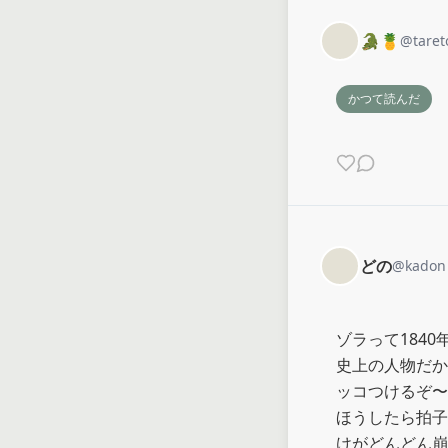
🐊🍍
@
taret
かつて読んだ
どの
@
kadon
ゾラって184
史上の人物だか
ッコつけるぞ〜
ほうしたら拍子
けがどんどん崩