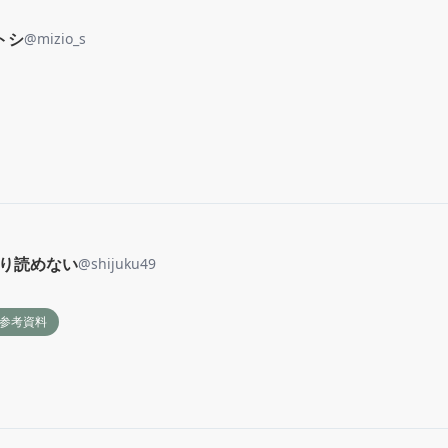
トシ
@
mizio_s
まり読めない
@
shijuku49
作参考資料