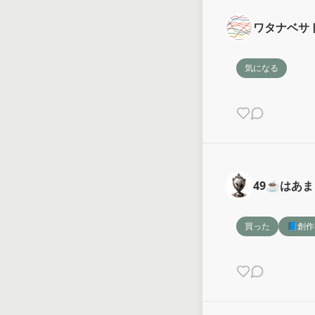
ワタナベサ
気になる
49☕️はあ
買った
📘創