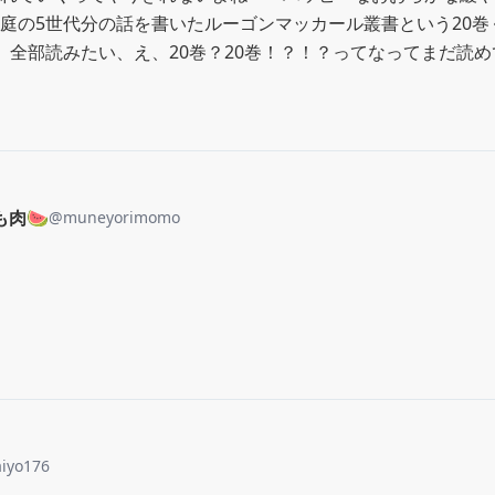
庭の5世代分の話を書いたルーゴンマッカール叢書という20巻
、全部読みたい、え、20巻？20巻！？！？ってなってまだ読め
肉🍉
@
muneyorimomo
aiyo176