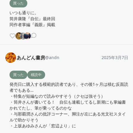
買った
いつも通りに。

筒井康隆『自伝』最終回

同作者掌編『義眼』掲載
あんどん書房
@
andn
2025年3月7日
買った
積読中
発売日に購入する模範的読者であり、その後1ヶ月は積む反面読
者でもある…

・特集が短編なので読みやすそう（クセは強そう）

・筒井さんが書いてる！　自伝も連載してるし新潮にも掌編書
かれてたし、筆が乗ってるのかな

・与那覇潤さんの批評コーナー、脚注が左にある光文社スタイ
ルで助かりそう

・上坂あゆみさんが「窓辺より」に
