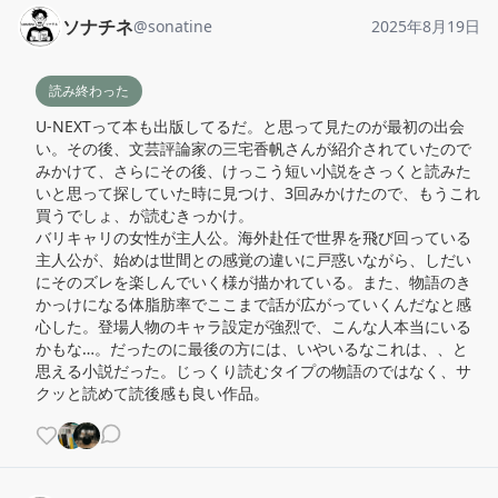
ソナチネ
@
sonatine
2025年8月19日
読み終わった
U-NEXTって本も出版してるだ。と思って見たのが最初の出会
い。その後、文芸評論家の三宅香帆さんが紹介されていたので
みかけて、さらにその後、けっこう短い小説をさっくと読みた
いと思って探していた時に見つけ、3回みかけたので、もうこれ
買うでしょ、が読むきっかけ。

バリキャリの女性が主人公。海外赴任で世界を飛び回っている
主人公が、始めは世間との感覚の違いに戸惑いながら、しだい
にそのズレを楽しんでいく様が描かれている。また、物語のき
かっけになる体脂肪率でここまで話が広がっていくんだなと感
心した。登場人物のキャラ設定が強烈で、こんな人本当にいる
かもな…。だったのに最後の方には、いやいるなこれは、、と
思える小説だった。じっくり読むタイプの物語のではなく、サ
クッと読めて読後感も良い作品。