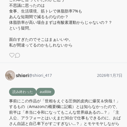
不思議に思ったのは

食事、生活環境、筋トレで体脂肪率7%も

あんな短期間で減るものなのか？

体脂肪率が高い場合まずは有酸素運動からじゃないの？？

という疑問。

面白すぎたのでそこはまぁいいや。

私が間違ってるのかもしれないから
shiori
@
shiori_417
2026年1月7日
読み終わった
audible
事前にこの作品が「世相をえぐる圧倒的皮肉に爆笑＆快哉！」
するもの（Amazonの概要欄に記載）とは知らなかったので、

前半は「本当に令和になってもこんな世界線あるの…？」「主
人公、アラフォーとはいえまだ30台で仕事もできるのに、おば
さん自認と自己卑下がすごすぎない…？」とモヤモヤしながら