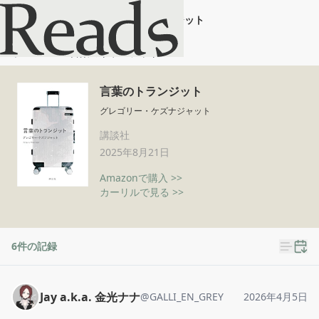
言葉のトランジット
ホーム
言葉のトランジット
言葉のトランジット
グレゴリー・ケズナジャット
講談社
2025年8月21日
Amazonで購入 >>
カーリルで見る >>
6
件の記録
Jay a.k.a. 金光ナナ
@
GALLI_EN_GREY
2026年4月5日