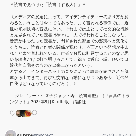
＊読書で見つけた「読書（する人）」＊

《メディアの変遷によって、アイデンティティーのあり方が変
わるということは今までもあった。よく言われる事例では、近
世の印刷技術の普及に伴い、それまでは主として社交的な行動
と見做されていた読書は徐々に一人で行われることになった。
音読が中心だった読書が、閉ざされた部屋での黙読へと変化す
るうちに、読者と作者の関係が変わり、内面という発想が生ま
れたとまで言われている。作者が普段は吐露することのない思
いを読者だけに打ち明けることで、徐々に近代小説、ひいては
近代的自我そのものが出来上がったという。

とすると、インターネットの普及によって読書が閉ざされた部
屋から出てきて、再び社交的な行動になりつつある今、近代的
自我はどうなっていくのだろう。》

— グレゴリー・ケズナジャット著「読書遍歴」（『言葉のトラ
ンジット』2025年9月Kindle版、講談社）
sunny
@
mscbkct
2026年2月27日