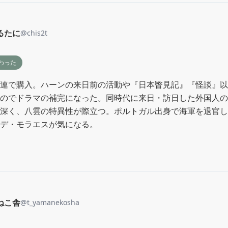
るたに
@
chis2t
わった
連で購入。ハーンの来日前の活動や『日本瞥見記』『怪談』以
のでドラマの補完になった。同時代に来日・訪日した外国人の
深く、八雲の特異性が際立つ。ポルトガル出身で海軍を退官し
デ・モラエスが気になる。
ねこ舎
@
t_yamanekosha