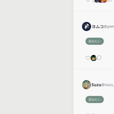
ヨムコ
@
yom
読みたい
Suzu
@
suzu
読みたい