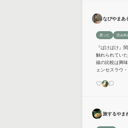
なびやまあ
買った
読み終
『ばけばけ』関
触れられていた
線の比較は興味
ェンセスラウ・
旅するやま