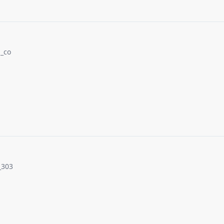
_co
_303