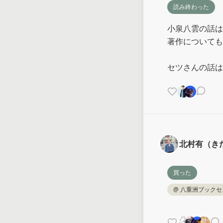
読み終わった
小泉八雲の話は
著作についても
セツさんの話は
北村有（き
買った
@
八重洲ブックセ