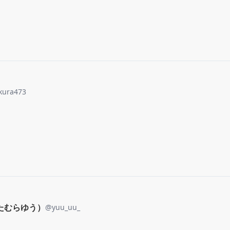
akura473
たむらゆう）
@
yuu_uu_