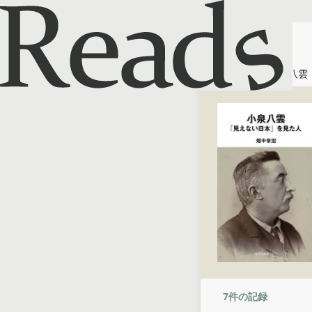
ホーム
小泉八雲
7
件の記録