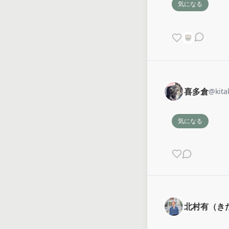
気になる
喜多倉
@
kit
気になる
北村有（き