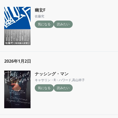
幽玄F
佐藤究
気になる
読みたい
2026年1月2日
ナッシング・マン
キャサリン・R・ハワード
,
高山祥子
気になる
読みたい