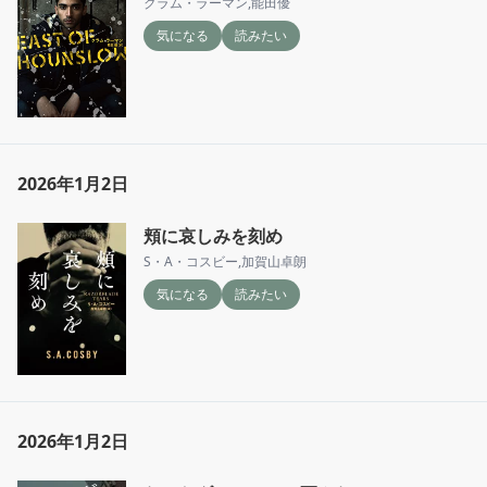
クラム・ラーマン
,
能田優
気になる
読みたい
2026年1月2日
頬に哀しみを刻め
S・A・コスビー
,
加賀山卓朗
気になる
読みたい
2026年1月2日