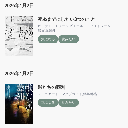
2026年1月2日
死ぬまでにしたい3つのこと
ピエテル・モリーン
,
ピエテル・ニィストレーム
,
加賀山卓朗
気になる
読みたい
2026年1月2日
獣たちの葬列
スチュアート・マクブライド
,
鍋島啓祐
気になる
読みたい