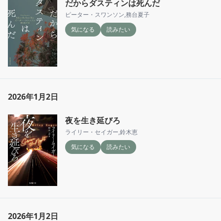
だからダスティンは死んだ
ピーター・スワンソン
,
務台夏子
気になる
読みたい
2026年1月2日
夜を生き延びろ
ライリー・セイガー
,
鈴木恵
気になる
読みたい
2026年1月2日