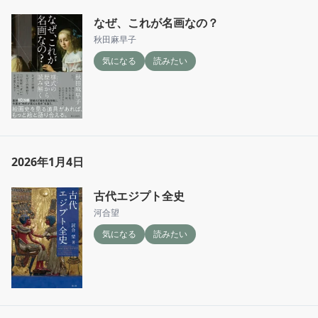
なぜ、これが名画なの？
秋田麻早子
気になる
読みたい
2026年1月4日
古代エジプト全史
河合望
気になる
読みたい