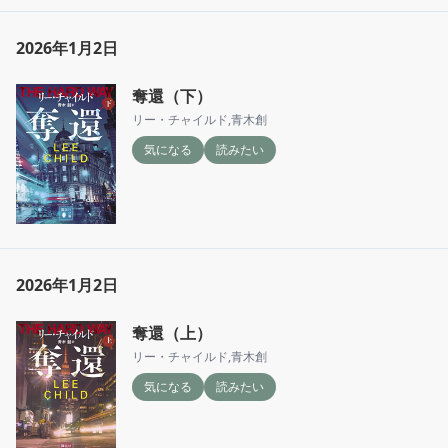
2026年1月2日
奪還（下）
リー・チャイルド
,
青木創
気になる
読みたい
2026年1月2日
奪還（上）
リー・チャイルド
,
青木創
気になる
読みたい