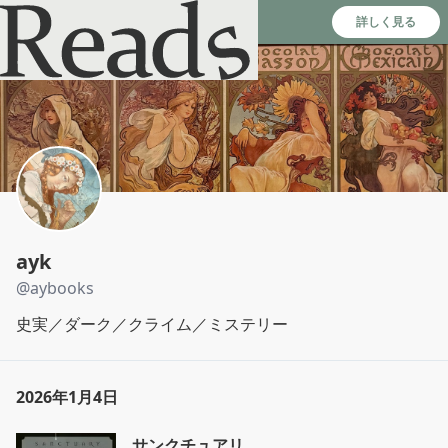
Reads - 読書のSNS＆記録アプリ
詳しく見る
ayk
@
aybooks
史実／ダーク／クライム／ミステリー
2026年1月4日
サンクチュアリ