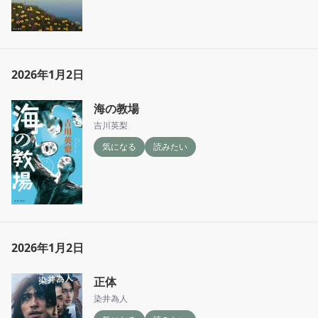
2026年1月2日
海の教場
吉川英梨
気になる
読みたい
2026年1月2日
正体
染井為人