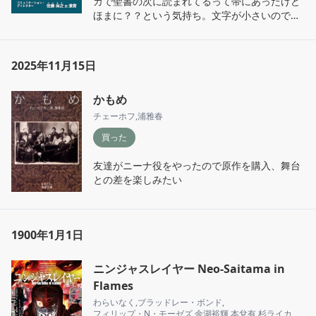
カで聖書の次に読まれてるって帯にあったけど
ほまに？？という気持ち。文字が小さいので読
んでもなかなかページが進まない
2025年11月15日
かもめ
チェーホフ
,
浦雅春
買った
友達がニーナ役をやったので原作を購入、舞台
との差を楽しみたい
1900年1月1日
ニンジャスレイヤー Neo-Saitama in
Flames
わらいなく
,
ブラッドレー・ボンド
,
フィリップ・N・モーゼズ
,
余湖裕輝
,
本兌有
,
杉ライカ