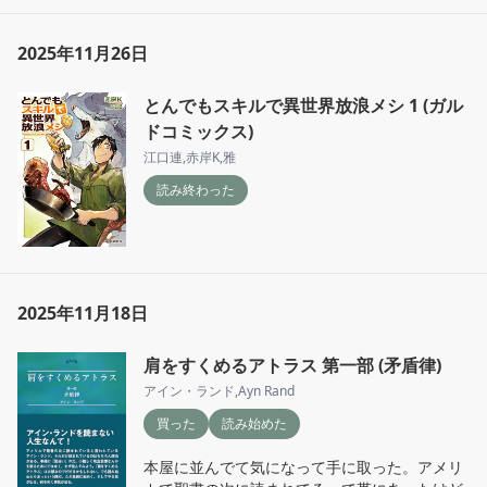
2025年11月26日
とんでもスキルで異世界放浪メシ 1 (ガル
ドコミックス)
江口連
,
赤岸K
,
雅
読み終わった
2025年11月18日
肩をすくめるアトラス 第一部 (矛盾律)
アイン・ランド
,
Ayn Rand
買った
読み始めた
本屋に並んでて気になって手に取った。アメリ