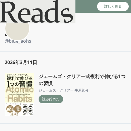
Reads - 読書のSNS＆記録アプリ
詳しく見る
あお
@
blue_aohs
2026年3月11日
ジェームズ・クリアー式複利で伸びる1つ
の習慣
ジェームズ・クリアー
,
牛原眞弓
読み始めた