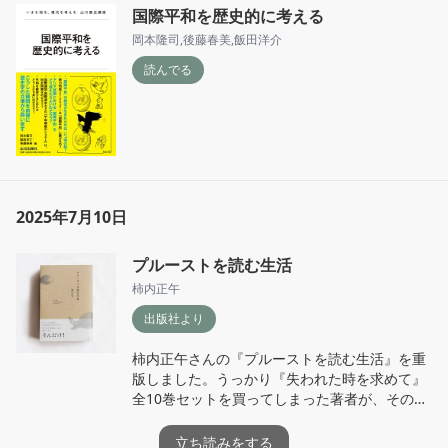
国際平和を歴史的に考える
岡本隆司
,
後藤春美
,
飯田洋介
読んでる
2025年7月10日
プルーストを読む生活
柿内正午
出版社より
柿内正午さんの『プルーストを読む生活』を重
版しました。うっかり『失われた時を求めて』
全10巻セットを買ってしまった著者が、その読
了まで、関係ない本ばかりを併読しながら読了
まで毎日綴った読書日記です。

立ち読みをする