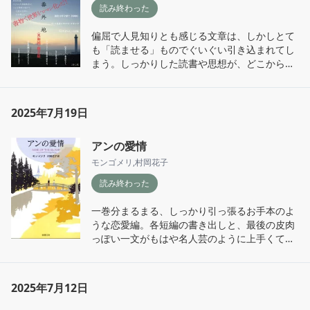
読み終わった
偏屈で人見知りとも感じる文章は、しかしとて
も「読ませる」ものでぐいぐい引き込まれてし
まう。しっかりした読書や思想が、どこからも
かしこからも、どんどんと迫ってくるのにどう
にもそれが心地が良いのはどうしてか。

読了後、「あれ、でもなんか、とっても「編
2025年7月19日
集」の本だったな！」と思わせられるところも
さすがというか……。とても好みの本でした。
アンの愛情
このような人であれ、などどいうことは著者が
全文を通じて否定しているのですが、このよう
モンゴメリ
,
村岡花子
な本であれ、ということはひとつ、心に掲げて
読み終わった
おこうというふうには。

一巻分まるまる、しっかり引っ張るお手本のよ
ちょうど片手で持った際に指があたる部分に大
うな恋愛編。各短編の書き出しと、最後の皮肉
胆な空白がある組版も良くて。良くて、という
っぽい一文がもはや名人芸のように上手くて読
か、ギリギリ攻めてるなあ、これすごいギリギ
んでいて毎回いちいち惚れ惚れする。
リで、でもそのギリギリさが全体で一貫してい
るので、中途半端にずらすものおかしくて、い
やこれ、作る方もOK出す方もすごいなあ、と思
2025年7月12日
いました。