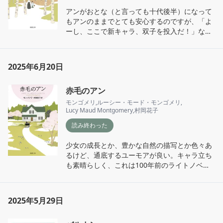
日、同日記を読み返したところ、その前に友田
アンがおとな（と言っても十代後半）になって
とんさんとぼくのトークイベントに柿内さんが
もアンのままでとても安心するのですが、「よ
来てくださって、その翌日に当店にも来た（行
ーし、ここで新キャラ、双子を投入だ！」な
った）、という事が書かれていました。たしか
ど、作者が楽しんでいる様子と、それに翻弄さ
に、スパイスの袋を手に下げた柿内さんが店に
れる読者（ぼく）、という構図がとても良かっ
来たことは覚えている。何度も読み返している
たです。
のに、記憶は簡単に都合よく解釈されてゆくも
2025年6月20日
ので……。

でも不思議と、柿内さんがどの本を買って、当
赤毛のアン
時どういうことでわいわいしていたかはちゃん
と覚えていて、本の内容ではなく、読書をして
モンゴメリ
,
ルーシー・モード・モンゴメリ
,
Lucy Maud Montgomery
,
村岡花子
いたそのときの記憶がわあっと蘇ってくる喜び
が、再読にはありました。本にまつわる個人的
読み終わった
な記憶は、いつでも誰でもどの本でも、心地よ
く大切に仕舞われてゆくものなのだと思います
少女の成長とか、豊かな自然の描写とか色々あ
し、だれかのそうした記録を読むことで、自分
るけど、通底するユーモアが良い。キャラ立ち
自身の思い出が広がってゆくということが、本
も素晴らしく、これは100年前のライトノベ
を読むことの中にはあるのでしょう。

ル。
何がいいたいかというと、日記も読書もとても
2025年5月29日
楽しいものですねということで、本書はそうし
た気持ちが768頁続く、誰かにとっての良い読
書の時間になるといいな、と願うような本にな