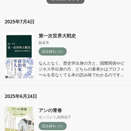
本日記は『失われた時を求めて』を読んでい
る、というだけで、解説書でも、読書記録でも
ありません。むしろプルースト以外の本を大量
2025年7月4日
に読み、仕事に疲弊し、悩み、気を紛らわせ、
本が読めないと嘆き、そしてまた本を読む。そ
第一次世界大戦史
うした、普通の日々を、毎日の日付とともに読
飯倉章
了ページ数が表示される『失われた時を求め
て』に寄り添われるようにしながら書き続けら
読み終わった
れた、ただただ読書は楽しいなあと、そんな気
持ちになる約一年間の日記です。

なんとなく、歴史学出身の方と、国際関係やビ
ジネス学出身の方、どちらの著者かはプロフィ
どうやって見つけたのかよく覚えていません
ールを見なくても本の読み味でわかるのです
が、webブログで更新されていた日記を毎日楽
が、こちらは後者で、戦史としてはとてもわか
しみに読み、文学フリマで同日記のzineが出る
り易く整理されていたので、初学者にはありが
というのでうきうき買いに行き、当時運営して
たかったです。

2025年6月24日
いた自分の書店で仕入れてたくさん売ったの
と同時に、もうちょっと、こう、そこで生きた
ち、原価の関係で個人での重版が難しく品切れ
市井の人々の心の動きに迫りたいんだよなあと
になってしまったので、では当店から出しまし
アンの青春
いう思いを新たにしましたので、なにか他の本
ょう！　ということで生まれたのが本書です。

も読みたいなと思っています。
モンゴメリ
,
村岡花子
柿内さんとは、先の文学フリマが初対面だった
と記憶していたのですが、重版するために先
読み終わった