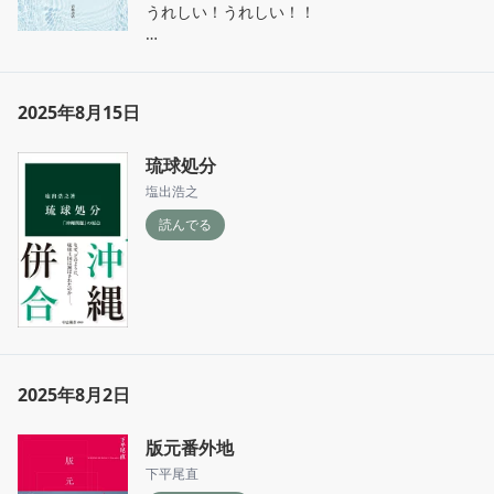
うれしい！うれしい！！

少なからず学術書を読んできたけれど、こんな
に「わかる」のははじめて。用語や人物は全
2025年8月15日
部。参考文献も大体知ってる。どの資料をどの
角度からどう論じているのか、という本来の読
琉球処分
みに集中できる。

学部生で中途半端に卒業したというトラウマが
塩出浩之
あって、学問に憧れがあって、ずっと学術書を
読んでる
こうやって読むのが夢だった。感動してる。
2025年8月2日
版元番外地
下平尾直