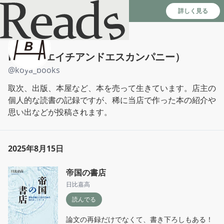
Reads - 読書のSNS＆記録アプリ
詳しく見る
H.A.B（エイチアンドエスカンパニー）
@
koya_books
取次、出版、本屋など、本を売って生きています。店主の
個人的な読書の記録ですが、稀に当店で作った本の紹介や
思い出などが投稿されます。
2025年8月15日
帝国の書店
日比嘉高
読んでる
論文の再録だけでなくて、書き下ろしもある！