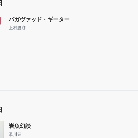
日
バガヴァッド・ギーター
上村勝彦
日
岩魚幻談
湯川豊