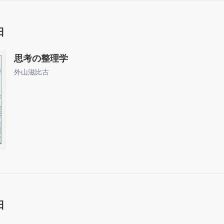
日
思考の整理学
外山滋比古
日