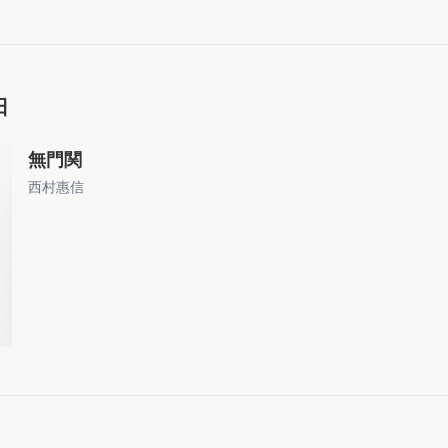
日
無門関
西村惠信