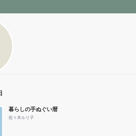
11
日
暮らしの手ぬぐい暦
佐々木ルリ子