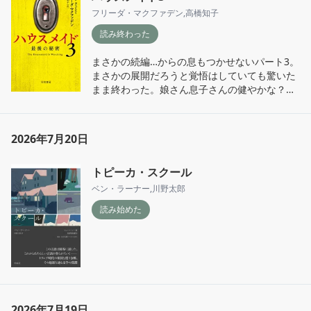
フリーダ・マクファデン
,
高橋知子
読み終わった
まさかの続編…からの息もつかせないパート3。
まさかの展開だろうと覚悟はしていても驚いた
まま終わった。娘さん息子さんの健やかな？成
長を陰ながらいのります
2026年7月20日
トピーカ・スクール
ベン・ラーナー
,
川野太郎
読み始めた
2026年7月19日