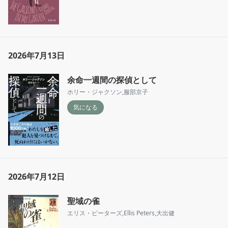
2026年7月13日
余命一週間の探偵として
ホリー・ジャクソン
,
服部京子
気になる
2026年7月12日
聖域の雀
エリス・ピーターズ
,
Ellis Peters
,
大出健