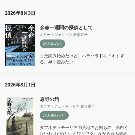
2026年8月3日
余命一週間の探偵として
ホリー・ジャクソン
,
服部京子
読み始めた
まだ読み始めだけど、ハラハラドキドキすぎ
る。早く読みたい
2026年8月1日
原野の館
ダフネ・デュ・モーリア
,
務台夏子
読み終わった
ダフネデュモーリアの荒地のお館もの、面白く
ないわけがない…とワクワクしながら読み始め