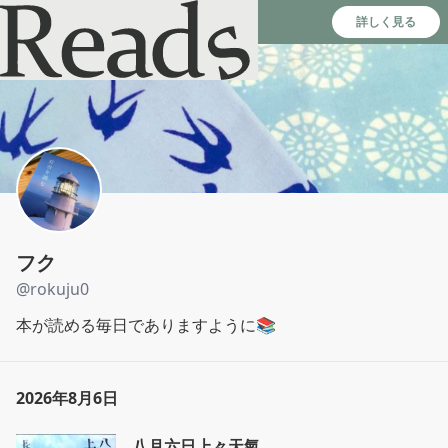
Reads - 読書のSNS＆記録アプリ
詳しく見る
フク
@
rokuju0
本が読める毎日でありますように📚
2026年8月6日
八月六日上々天氣