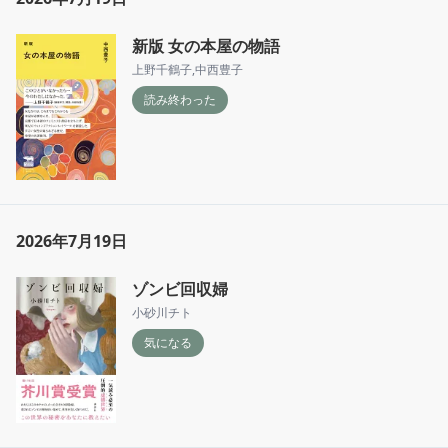
新版 女の本屋の物語
上野千鶴子
,
中西豊子
読み終わった
2026年7月19日
ゾンビ回収婦
小砂川チト
気になる