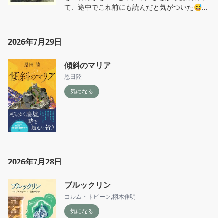
て、途中でこれ前にも読んだと気がついた😅
 それでもやっぱり面白くて最後まで読み通して
しまう。絶対騙されています！碌なことになり
ません！良さそうな人はきっと黒幕です！…わ
2026年7月29日
かっていてもしっかり引き込まれて翻弄されて
しまう手腕、流石です。

傾斜のマリア
甘いハッピーエンドではないけど、今読むと主
人公の勇敢さに心打たれます。
恩田陸
気になる
2026年7月28日
ブルックリン
コルム・トビーン
,
栩木伸明
気になる