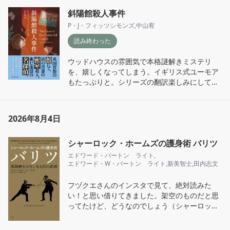
斜陽館殺人事件
P・J・フィッツシモンズ
,
中山宥
読み終わった
ウッドハウスの雰囲気で本格謎解きミステリ
を、嬉しくなってしまう。イギリス式ユーモア
もたっぷりと。シリーズの翻訳楽しみにしてお
ります。
2026年8月4日
シャーロック・ホームズの護身術 バリツ
エドワード・バートン゠ライト
,
エドワード・W・バートン゠ライト
,
新美智士
,
田内志文
フヅクエさんのインスタで見て、絶対読みた
い！と思い借りてきました。架空のものだと思
ってたけど、どうなのでしょう（シャーロッキ
アンの本気を侮ってはいけない）