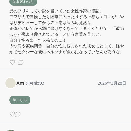
読み終わった
男のフリをして小説を書いていた女性作家の伝記。

アフリカで冒険したり陸軍に入ったりする上巻も面白いが、や
はりデビューしてからの下巻は読み応えあり。

正体がバレてから急に書けなくなってしまうくだりで、「彼の
ほうが私より愛されている」という言葉が苦しい。

自分で生み出した人格なのに！

うつ病や家族関係、自分の性に悩まされた彼女にとって、軽や
かでセクシーな彼のペルソナが救いになっていたんだろうな。
Ami
@
Ami593
2026年3月28日
気になる