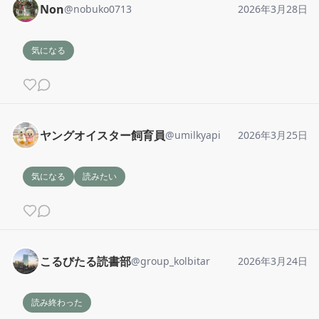
Non
@
nobuko0713
2026年3月28日
気になる
ヤングオイスター飼育員
@
umilkyapi
2026年3月25日
気になる
読みたい
こるびたる読書部
@
group_kolbitar
2026年3月24日
読み終わった