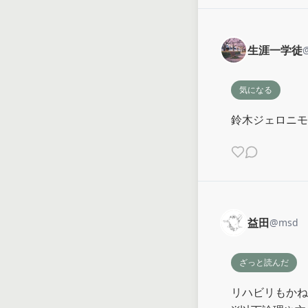
生涯一学徒
気になる
鈴木ジェロニモ
益田
@
msd
ざっと読んだ
リハビリもかねて