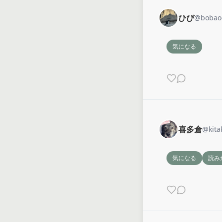
ひび
@
bobao
気になる
喜多倉
@
kit
気になる
読み