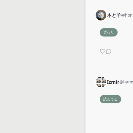
本と羊
@
hon
買った
Izmir
@
hams
読んでる