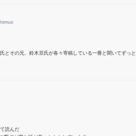
@
omuo
氏とその兄、鈴木亘氏が各々寄稿している一冊と聞いてずっと
読んだ 
