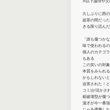
※以下論理や文
久しぶりに西の
超茶の間だった
きる限り読んだ

「誰も傷つかな
味で使われるの
個人のカテゴラ
もある

この笑いの対象
本質をみられる
かもしれないと
迫害された！と
コミ)が活かさ
範破壊型が傷つ
漫才が今一番強
じゃあ優勝した