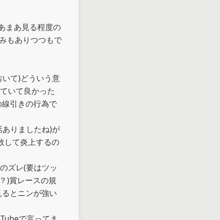
あまあ見る程度の
読みもありつつもで
いて)どういう意
ていて良かった

の線引きの行為で
ありましたね)が
敗して炎上するの
のズレ(要はツッ
？)賞レースの規
見るとニンが強い
Tubeで言ってま