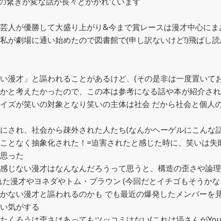
の繋ぎが変な話が長々とかかれています

芸人が優勝して大盛り上がり&今まで賞レースは漫才中心にま
私が劇場に通い始めたので図書館で(申し訳ないけど!)飛ばし
い漫才」と謳われることがあるけど、(その是非は一度置いてお
かと考えたかったので、この本は参考になる話や本が紹介され
イズが笑いの対象となり笑いの主体は社会 だから社会と個人
にされ、社会から疎外された人たち(なんかヘーゲルにこんな話
ことなく抽象化された！=迫害されたと感じた時に、笑いは失
思った

感じない漫才はなんなんだろうって思うと、構造の歪さや論理
れた漫才やヨネダやトム・ブラウン (今回だとイチゴもそうかな
かない漫才と謳われるのかも でも最近の爆発したメンバーを
い気がする

たくろうは歪さはあってもツッコミはない(これは塙さんがYou