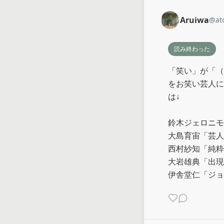
Aruiwa
@
at
読み終わった
「笑い」が「（
をお笑い芸人に
は↓

鈴木ジェロニモ
大島育宙「芸人
西村紗知「純粋
大岩雄典「出現
伊舎堂仁「ジョ