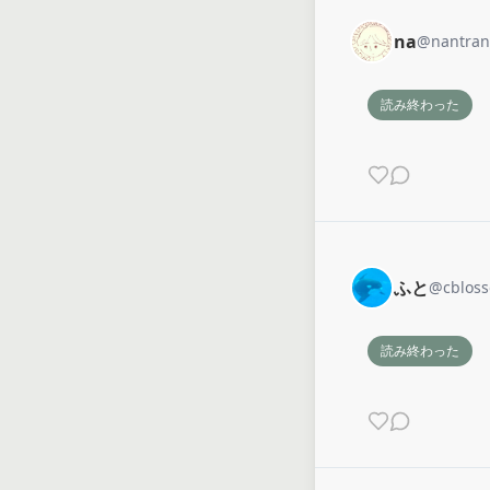
na
@
nantran
読み終わった
ふと
@
cblos
読み終わった