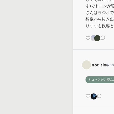
す)でもニンが
さんはラジオで
想像から抜き出
りつつも観客と
not_six
@
no
ちょっとだけ読ん