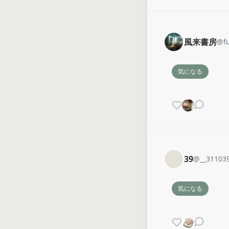
風来書房
@
f
気になる
39
@
__31103
気になる