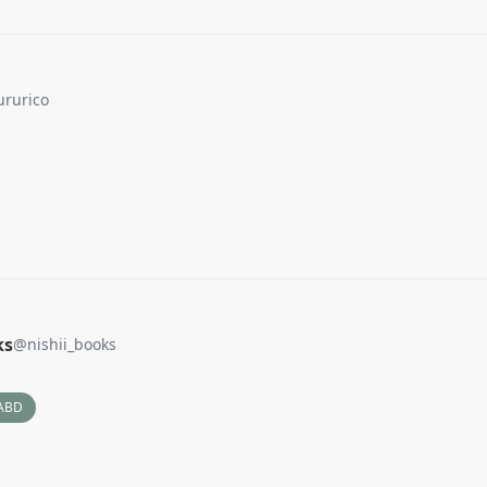
ururico
ks
@
nishii_books
ABD