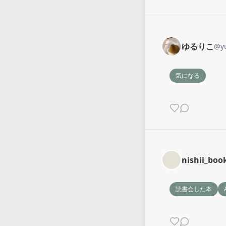
ゆるりこ
@
y
気になる
nishii_boo
読書会した本