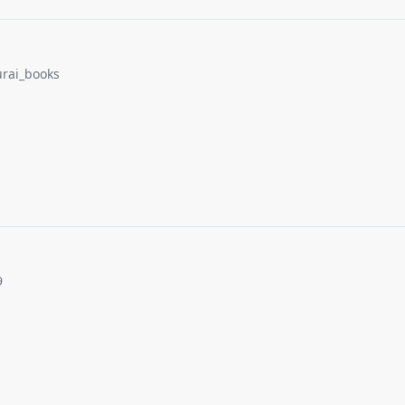
urai_books
9