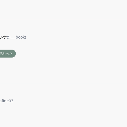
ッケ
@
___books
終わった
afine03