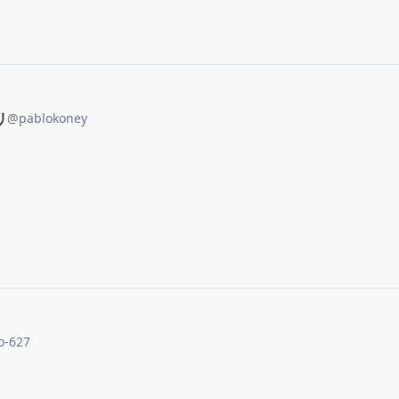
リ
@
pablokoney
o-627