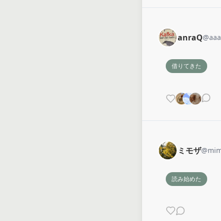
anraQ
@
aaa
借りてきた
ミモザ
@
mim
読み始めた