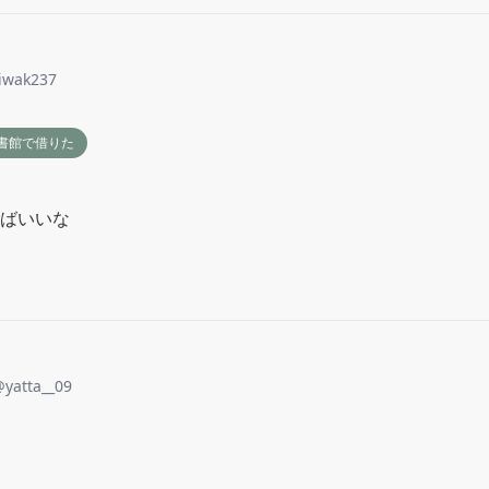
iwak237
書館で借りた
ばいいな
@
yatta__09