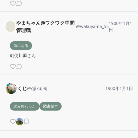
やまちゃん@ワクワク中間
1900年1月1
@
wakuyama_55
日
管理職
気になる
勅使川原さん
くじ
@
qjikuji9ji
1900年1月1日
読み終わった
図書館本