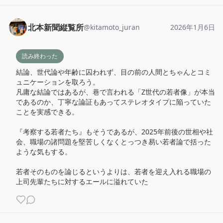
北本新聞縦覧所
@
kitamoto_juran
2026年1月6日
読み終わった
結論、世代論や年齢に囚われず、目の前の人間とちゃんとコミ
ュニケーションを取ろう。

凡庸な結論ではあるが、巷で言われる「Z世代の若者像」が本当
であるのか、丁寧な論証もあってステレオタイプに陥っていた
ことを実感できる。

『考察する若者たち』もそうであるが、2025年前後の世相や社
会、職場の諸問題を堅苦しくなくとっつき易い若者論で括った
ような気もする。

若者そのものを論じるというよりは、若者を迎え入れる職場の
上司先輩たちに対するエールに溢れていた