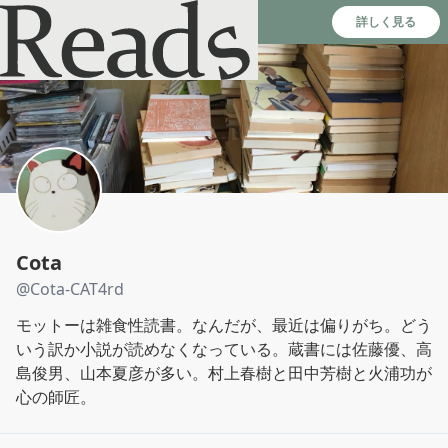
Reads - 読書のSNS＆記録アプリ
詳しく見る
Cota
@
Cota-CAT4rd
モットーは雑食性読書。なんだが、最近は偏りがち。どう
いう訳か小説が読めなくなっている。蔵書には佐藤優、高
島俊男、山本夏彦が多い。村上春樹と田中芳樹と火浦功が
心の師匠。