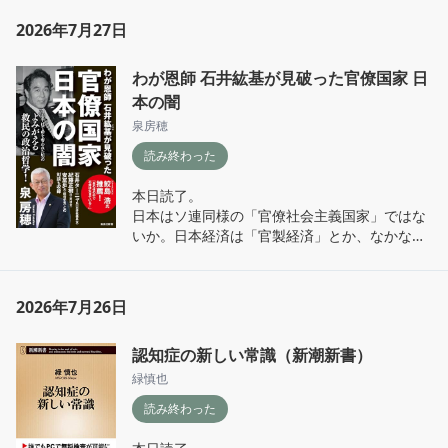
2026年7月27日
わが恩師 石井紘基が見破った官僚国家 日
本の闇
泉房穂
読み終わった
本日読了。

日本はソ連同様の「官僚社会主義国家」ではな
いか。日本経済は「官製経済」とか、なかなか
のパワーワードが飛び出す。興味深い。
2026年7月26日
認知症の新しい常識（新潮新書）
緑慎也
読み終わった