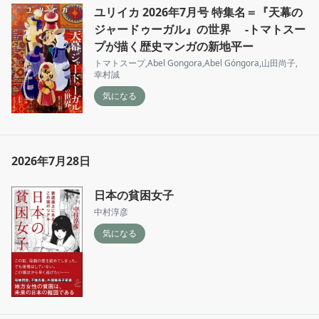
ユリイカ 2026年7月号 特集名＝『天幕の
ジャードゥーガル』の世界 -トマトスー
プが描く歴史マンガの新地平ー
トマトスープ
,
Abel Gongora
,
Abel Góngora
,
山田尚子
,
幸村誠
気になる
2026年7月28日
日本の貧困女子
中村淳彦
気になる