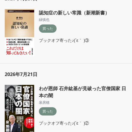
認知症の新しい常識（新潮新書）
緑慎也
買った
ブックオフ寄った♪(´ε｀ )③
2026年7月21日
わが恩師 石井紘基が見破った官僚国家 日
本の闇
泉房穂
買った
ブックオフ寄った♪(´ε｀ )②