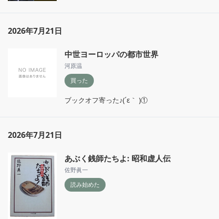
2026年7月21日
中世ヨーロッパの都市世界
河原温
買った
ブックオフ寄った♪(´ε｀ )①
2026年7月21日
あぶく銭師たちよ: 昭和虚人伝
佐野眞一
読み始めた