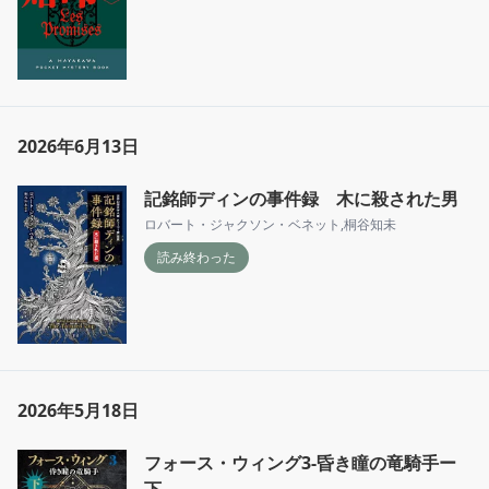
2026年6月13日
記銘師ディンの事件録 木に殺された男
ロバート・ジャクソン・ベネット
,
桐谷知未
読み終わった
2026年5月18日
フォース・ウィング3-昏き瞳の竜騎手ー
下