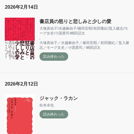
2026年2月14日
書店員の怒りと悲しみと少しの愛
大塚真祐子/水越麻由子/篠田宏昭/前田隆紀/笈入建志/モ
ーグ女史/小国貴司/嶋田詔太
,
大塚真祐子／水越麻由子／篠田宏昭／前田隆紀／笈入建
志／モーグ女史／小国貴司／嶋田詔太
読み終わった
2026年2月12日
ジャック・ラカン
松本卓也
読み終わった