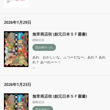
2026年1月29日
無常商店街 (創元日本ＳＦ叢書)
酉島伝法
読み終わった
あれ、おかしいな。ふつーだなー。あれ？ あれ
れ？ あーれーー！

いつの間にか酉島節に絡め取られていました
ー。おもしろかった！ とくにお姉さんのキャラ
は好きかも。

2026年1月23日
傾いてしまった自分のなぶら天秤を元の位置に
無常商店街 (創元日本ＳＦ叢書)
戻すためにエペペってもよいかな。

酉島伝法
あ、なぶらって微分の▽だよね。
読み始めた