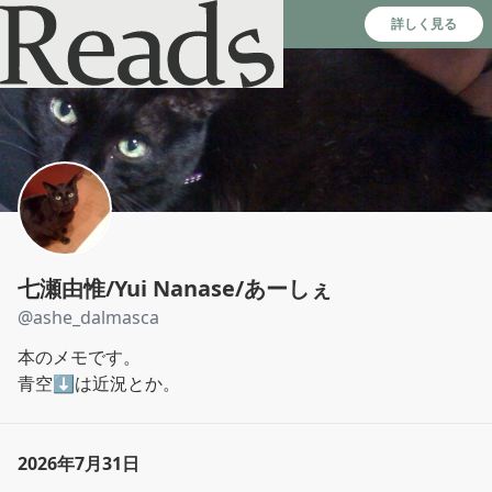
Reads - 読書のSNS＆記録アプリ
詳しく見る
七瀬由惟/Yui Nanase/あーしぇ
@
ashe_dalmasca
本のメモです。

青空⬇️は近況とか。
2026年7月31日