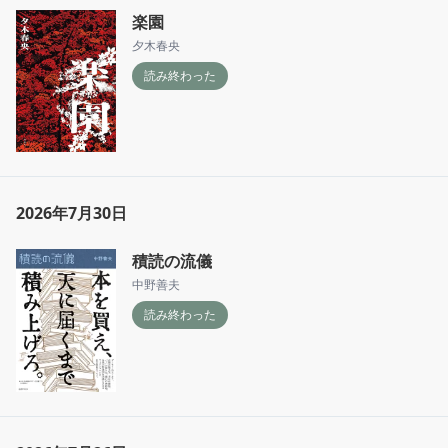
楽園
夕木春央
読み終わった
2026年7月30日
積読の流儀
中野善夫
読み終わった