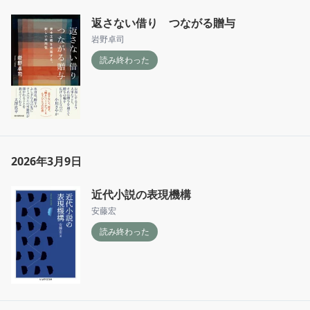
返さない借り つながる贈与
岩野卓司
読み終わった
2026年3月9日
近代小説の表現機構
安藤宏
読み終わった