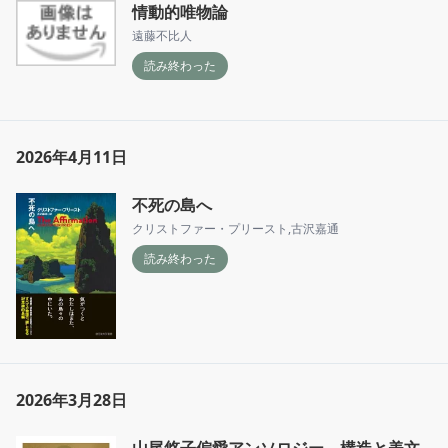
情動的唯物論
遠藤不比人
読み終わった
2026年4月11日
不死の島へ
クリストファー・プリースト
,
古沢嘉通
読み終わった
2026年3月28日
山尾悠子偏愛アンソロジー 構造と美文