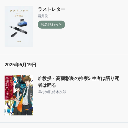
ラストレター
岩井俊二
読み終わった
2025年6月19日
准教授・高槻彰良の推察5 生者は語り死
者は踊る
澤村御影
,
鈴木次郎