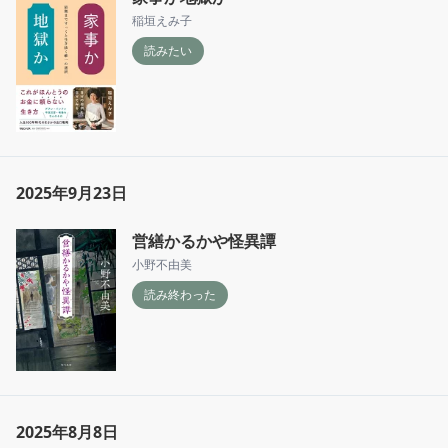
稲垣えみ子
読みたい
2025年9月23日
営繕かるかや怪異譚
小野不由美
読み終わった
2025年8月8日