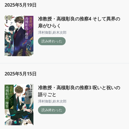
2025年5月19日
准教授・高槻彰良の推察4 そして異界の
扉がひらく
澤村御影
,
鈴木次郎
読み終わった
2025年5月15日
准教授・高槻彰良の推察3 呪いと祝いの
語りごと
澤村御影
,
鈴木次郎
読み終わった