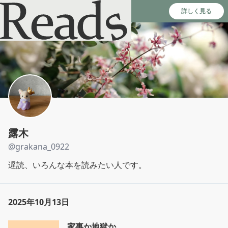
Reads - 読書のSNS＆記録アプリ
詳しく見る
露木
@
grakana_0922
遅読、いろんな本を読みたい人です。
2025年10月13日
家事か地獄か