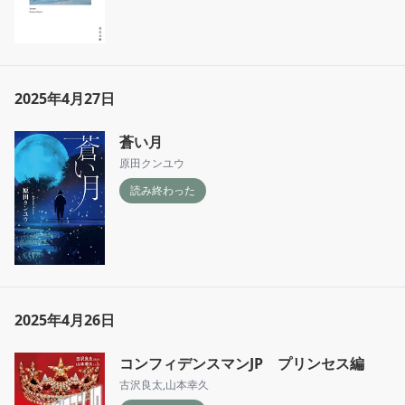
2025年4月27日
蒼い月
原田クンユウ
読み終わった
2025年4月26日
コンフィデンスマンJP プリンセス編
古沢良太
,
山本幸久