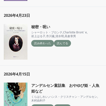
2026年4月23日
秘密・呪い
シャーロット・ブロンテ
,
Charlotte Bront¨e
,
岩上はる子
,
市川薫
,
清水明
,
高倉章男
読み終わった
読んでる
2026年4月15日
アンデルセン童話集 おやゆび姫・人魚
姫など
くらはしれい
,
ハンス・クリスチャン・アンデルセン
,
木村由利子