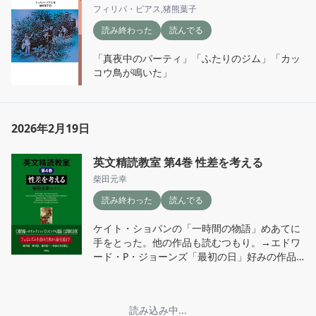
フィリパ・ピアス
,
猪熊葉子
読み終わった
読んでる
「真夜中のパーティ」「ふたりのジム」「カッ
コウ鳥が鳴いた」
2026年2月19日
英文精読教室 第4巻 性差を考える
柴田元幸
読み終わった
読んでる
ケイト・ショパンの「一時間の物語」めあてに
手をとった。他の作品も読むつもり。→エドワ
ード・P・ジョーンズ「最初の日」好みの作品
だった。
読み込み中...