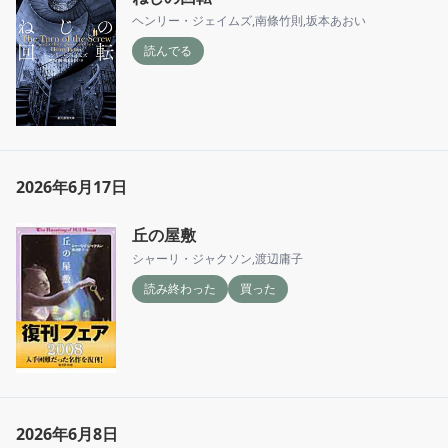
ヘンリー・ジェイムズ
,
南條竹則
,
坂本あおい
読んでる
2026年6月17日
丘の屋敷
シャーリ・ジャクソン
,
渡辺庸子
読み終わった
買った
2026年6月8日