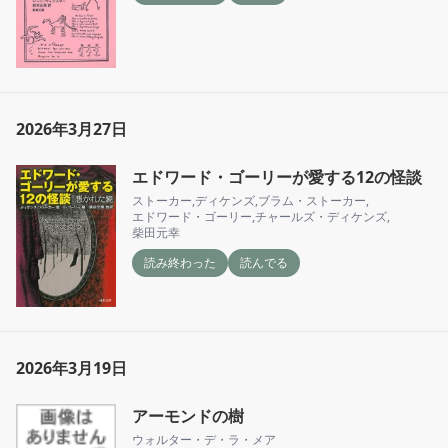
2026年3月27日
エドワード・ゴーリーが愛する12の怪談
ストーカー
,
ディケンズ
,
ブラム・ストーカー
,
エドワード・ゴーリー
,
チャールズ・ディケンズ
,
柴田元幸
読み終わった
読んでる
2026年3月19日
アーモンドの樹
ウォルター・デ・ラ・メア