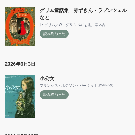
グリム童話集 赤ずきん・ラプンツェル
など
J・グリム／W・グリム
,
Naffy
,
北川幸比古
読み終わった
2026年6月3日
小公女
フランシス・ホジソン・バーネット
,
畔柳和代
読み終わった