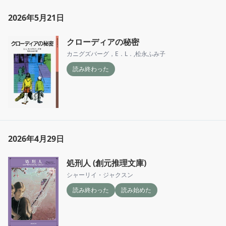
2026年5月21日
クローディアの秘密
カニグズバーグ，E．L．
,
松永ふみ子
読み終わった
2026年4月29日
処刑人 (創元推理文庫)
シャーリイ・ジャクスン
読み終わった
読み始めた