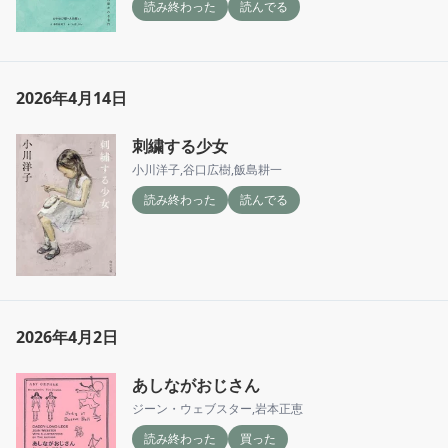
読み終わった
読んでる
2026年4月14日
刺繍する少女
小川洋子
,
谷口広樹
,
飯島耕一
読み終わった
読んでる
2026年4月2日
あしながおじさん
ジーン・ウェブスター
,
岩本正恵
読み終わった
買った