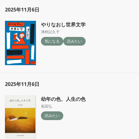
2025年11月6日
やりなおし世界文学
津村記久子
気になる
読みたい
2025年11月6日
幼年の色、人生の色
長田弘
読みたい