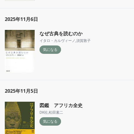
2025年11月6日
なぜ古典を読むのか
イタロ・カルヴィーノ
,
須賀敦子
気になる
2025年11月5日
図鑑 アフリカ全史
DK社
,
松田素二
気になる