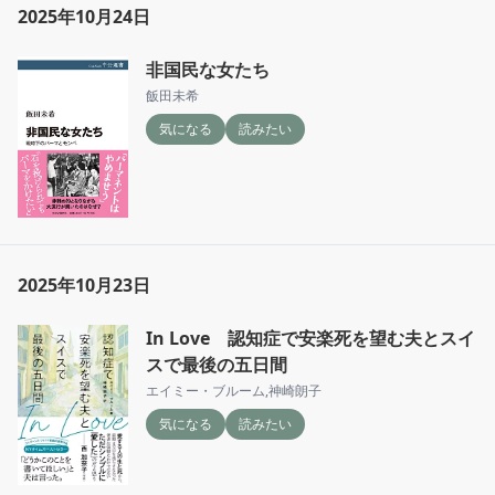
2025年10月24日
非国民な女たち
飯田未希
気になる
読みたい
2025年10月23日
In Love 認知症で安楽死を望む夫とスイ
スで最後の五日間
エイミー・ブルーム
,
神崎朗子
気になる
読みたい