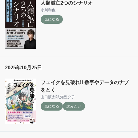
人類滅亡2つのシナリオ
小川和也
気になる
2025年10月25日
フェイクを見破れ!! 数字やデータのナゾ
をとく
山口慎太郎
,
知己夕子
気になる
読みたい