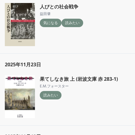
人びとの社会戦争
益田肇
気になる
読みたい
2025年11月23日
果てしなき旅 上 (岩波文庫 赤 283-1)
E.M.フォースター
読みたい