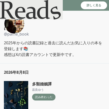
Reads - 読書のSNS＆記録アプリ
詳しく見る
ぱめ
@
pame_book
2025年からの読書記録と過去に読んだお気に入りの本を
登録します📚

感想はXの読書アカウントで更新中です。
2026年8月8日
多類婚姻譚
凪良ゆう
読み終わった