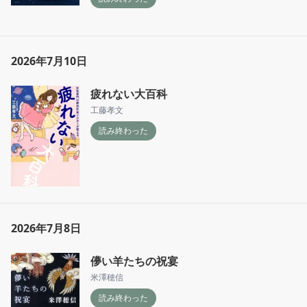
2026年7月10日
疲れない大百科
工藤孝文
読み終わった
2026年7月8日
儚い羊たちの祝宴
米澤穂信
読み終わった