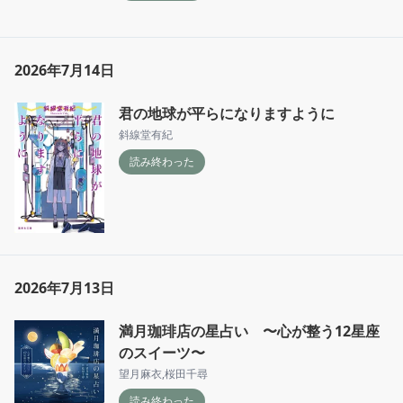
2026年7月14日
君の地球が平らになりますように
斜線堂有紀
読み終わった
2026年7月13日
満月珈琲店の星占い 〜心が整う12星座
のスイーツ〜
望月麻衣
,
桜田千尋
読み終わった