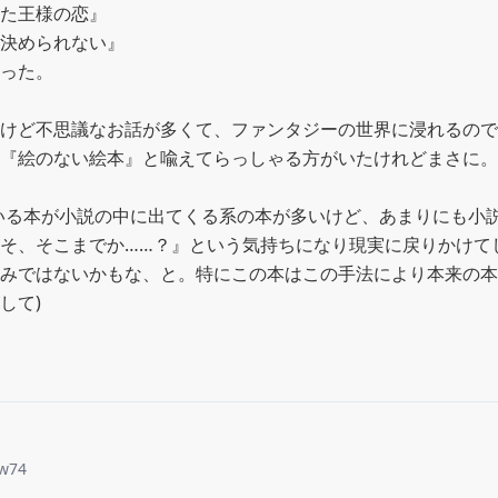
た王様の恋』

決められない』

った。

けど不思議なお話が多くて、ファンタジーの世界に浸れるので
『絵のない絵本』と喩えてらっしゃる方がいたけれどまさに。

いる本が小説の中に出てくる系の本が多いけど、あまりにも小
そ、そこまでか……？』という気持ちになり現実に戻りかけて
みではないかもな、と。特にこの本はこの手法により本来の本
して)
w74