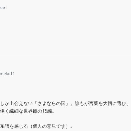
nari
hineko11
しか出会えない「さよならの国」。誰もが言葉を大切に選び、
儚く繊細な世界観の15編。

系譜を感じる（個人の意見です）。
