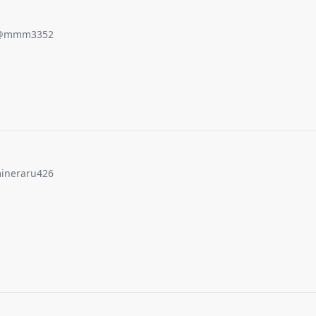
@
mmm3352
ineraru426