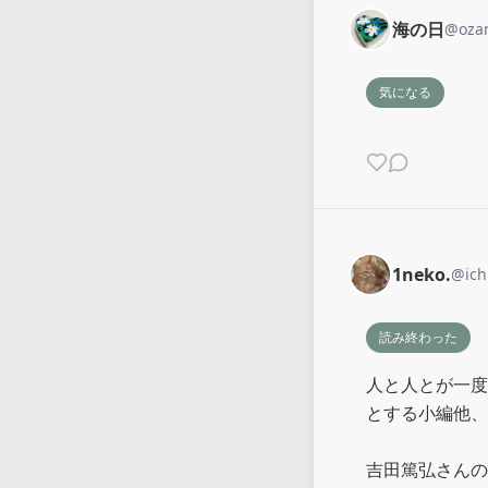
海の日
@
oza
気になる
1neko.
@
ic
読み終わった
人と人とが一度
とする小編他、
吉田篤弘さんの