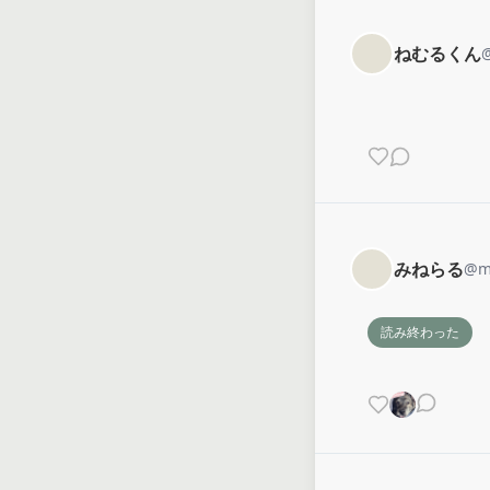
ねむるくん
みねらる
@
m
読み終わった