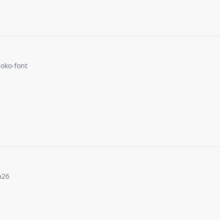
noko-font
a26