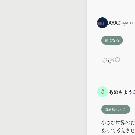
AYA
@
aya_u
気になる
あめもよう
読み終わった
小さな世界のお
あって考えさせ