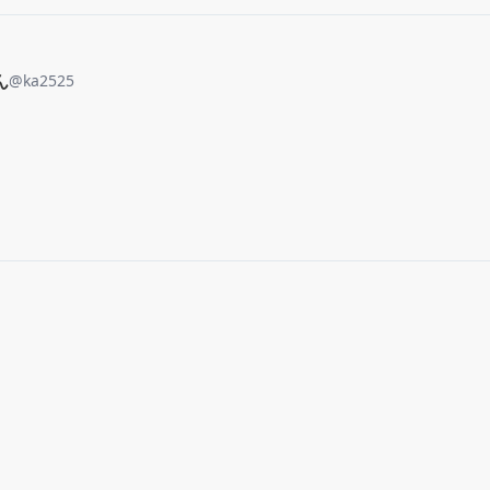
ん
@
ka2525