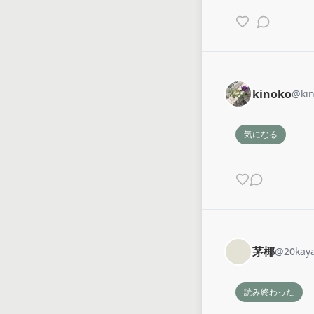
kinoko
@
ki
気になる
茅椰
@
20kay
読み終わった