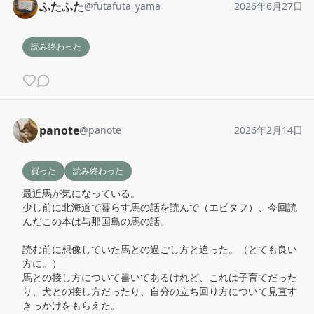
ふたふた
@
futafuta_yama
2026年6月27日
読み終わった
panote
@
panote
2026年2月14日
買った
読み終わった
最近馬が気になっている。

少し前に北海道で暮らす馬の話を読んで（エピタフ）、今回読
んだこの本は与那国島の馬の話。

読む前に想像していた馬との過ごし方と違った。（とても良い
方に。）

馬との接し方について書いてあるけれど、これは子育てだった
り、犬との接し方だったり、自分の立ち回り方について見直す
きっかけをもらえた。
