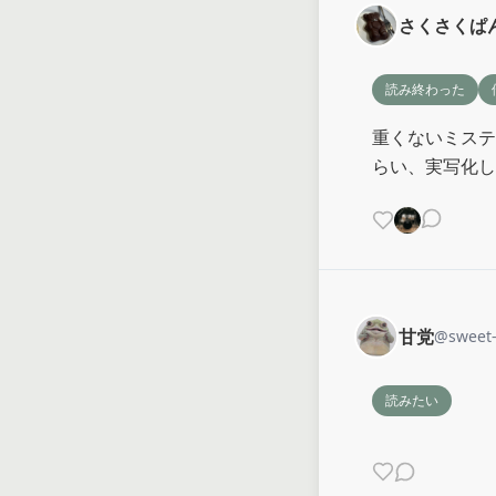
さくさくぱ
読み終わった
重くないミステ
らい、実写化し
甘党
@
sweet
読みたい