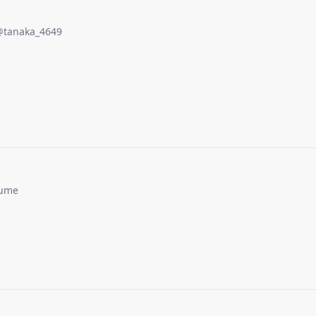
@
tanaka_4649
ume