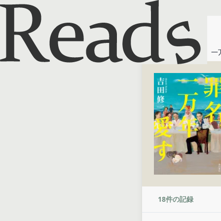
ホーム
罪名、一
18
件の記録