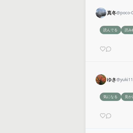
真冬
@
poco-
読んでる
読み
ゆき
@
yuki1
気になる
見か