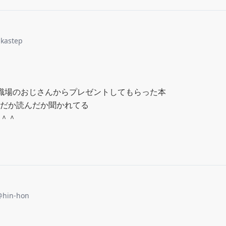
akastep
職場のおじさんからプレゼントしてもらった本

だか読んだか聞かれてる

＾＾
@
hin-hon