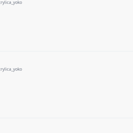
crylica_yoko
crylica_yoko