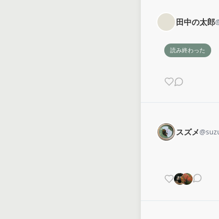
田中の太郎
読み終わった
スズメ
@
suz