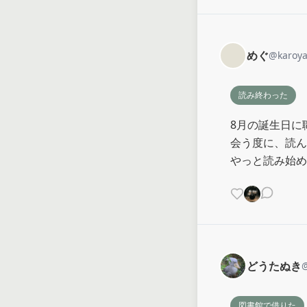
めぐ
@
karoy
読み終わった
8月の誕生日に
会う度に、読ん
やっと読み始め
どうたぬき
図書館で借りた