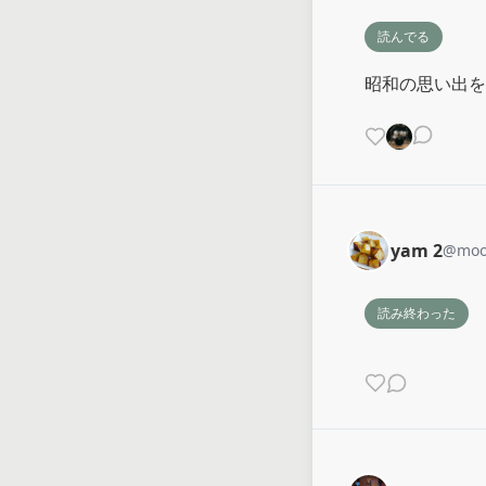
読んでる
昭和の思い出を
yam 2
@
moo
読み終わった