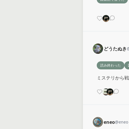
どうたぬき
読み終わった
ミステリから戦
eneo
@
eneo