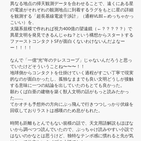
異なる地点の掃天観測データを合わせることで、遠くにある星
の電波がそれぞれの観測地点に到着するラグをもとに星の詳細
を観測する「超長基線電波干渉計」（通称VLBI←めっちゃかっ
こいい）を、

太陽系規模で作れれば視力400億の望遠鏡（←？？？？？）で
異星文明を発見できるんじゃね？という構想からスタートする
ファーストコンタクトSFが面白くないわけないんだよなー
ー！！！！

なんで「一億“光”年のテレスコープ」じゃないんだろうと思っ
ていたけどそういうことね〜〜〜！！

地球側からコンタクトを仕掛けていく過程がすごい丁寧で現実
的なのが面白かったし、孤独なままでも良い文明どうしが接触
する意味に一つの結論を出していたのもとても良かった。

願わくば白亜の建物を築く獣人文明の話がもっと読みたかっ
た……。

てかオチも予想外の方向にぶっ飛んで行きつつしっかり伏線を
回収しておりラストは感嘆のため息がもれた。

時間も距離もとんでもない規模の話で、天文用語解説もほぼな
いから調べつつ読んでいたので、ぶっちゃけ読みやすい小説で
はないのかなとは思うけど、独特なテンポ感に慣れると先が気