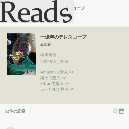
一億年のテレスコープ
ホーム
一億年のテレスコープ
一億年のテレスコープ
春暮康一
早川書房
2024年8月20日
Amazonで購入 >>
楽天で購入 >>
e-honで購入 >>
カーリルで見る >>
52
件の記録