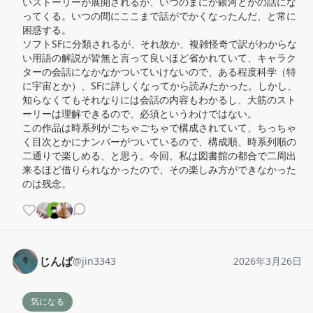
いストーリーが展開されるが、いつのまにか銀河とかの話にな
ってくる。いつの間にここまで話がでかくなったんだ、と常に
困惑する。

ソフトSFに分類されるが、それ故か、複雑怪奇で訳がわからな
い用語の解説が皆無と言って良いほど省かれていて、キャラク
ターの会話になかなかついていけないので、ある程度科学（特
に宇宙とか）、SFに詳しくなってから読みたかった。しかし、
知らなくてもそれなりには会話の内容もわかるし、大筋のスト
ーリーは理解できるので、必須というわけではない。

この作品は時系列がごちゃごちゃで構成されていて、ちっちゃ
く目次とかにナンバーがついているので、構成順、時系列順の
二通りで楽しめる、と思う。今回、私は図書館の都合で二周出
来るほど借りられなかったので、その楽しみ方ができなかった
のは残念。
じんば
@
jin3343
2026年3月26日
気になる