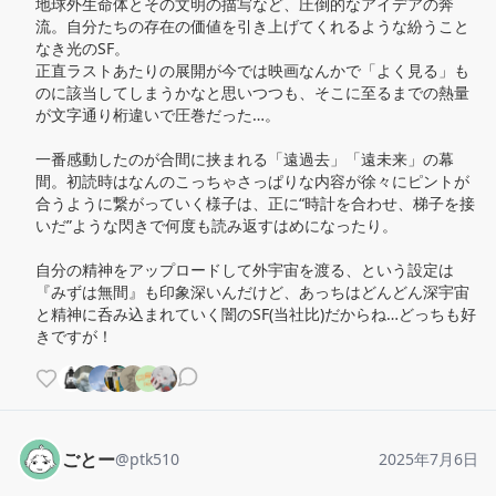
地球外生命体とその文明の描写など、圧倒的なアイデアの奔
流。自分たちの存在の価値を引き上げてくれるような紛うこと
なき光のSF。

正直ラストあたりの展開が今では映画なんかで「よく見る」も
のに該当してしまうかなと思いつつも、そこに至るまでの熱量
が文字通り桁違いで圧巻だった…。

一番感動したのが合間に挟まれる「遠過去」「遠未来」の幕
間。初読時はなんのこっちゃさっぱりな内容が徐々にピントが
合うように繋がっていく様子は、正に“時計を合わせ、梯子を接
いだ”ような閃きで何度も読み返すはめになったり。

自分の精神をアップロードして外宇宙を渡る、という設定は
『みずは無間』も印象深いんだけど、あっちはどんどん深宇宙
と精神に呑み込まれていく闇のSF(当社比)だからね…どっちも好
きですが！
ごとー
@
ptk510
2025年7月6日