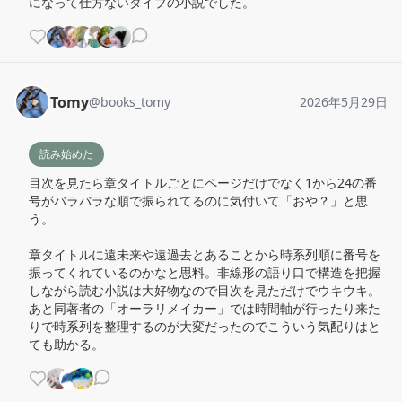
になって仕方ないタイプの小説でした。
Tomy
@
books_tomy
2026年5月29日
読み始めた
目次を見たら章タイトルごとにページだけでなく1から24の番
号がバラバラな順で振られてるのに気付いて「おや？」と思
う。

章タイトルに遠未来や遠過去とあることから時系列順に番号を
振ってくれているのかなと思料。非線形の語り口で構造を把握
しながら読む小説は大好物なので目次を見ただけでウキウキ。

あと同著者の「オーラリメイカー」では時間軸が行ったり来た
りで時系列を整理するのが大変だったのでこういう気配りはと
ても助かる。