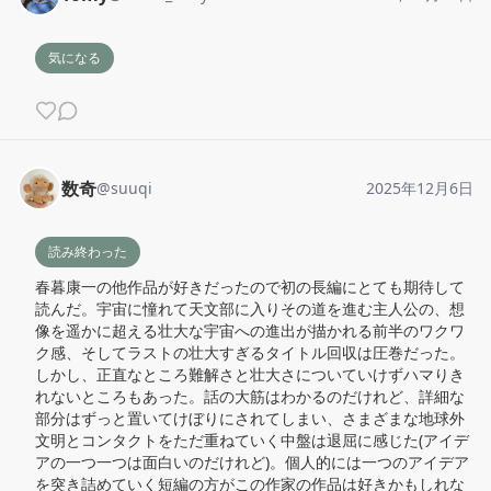
気になる
数奇
@
suuqi
2025年12月6日
読み終わった
春暮康一の他作品が好きだったので初の長編にとても期待して
読んだ。宇宙に憧れて天文部に入りその道を進む主人公の、想
像を遥かに超える壮大な宇宙への進出が描かれる前半のワクワ
ク感、そしてラストの壮大すぎるタイトル回収は圧巻だった。
しかし、正直なところ難解さと壮大さについていけずハマりき
れないところもあった。話の大筋はわかるのだけれど、詳細な
部分はずっと置いてけぼりにされてしまい、さまざまな地球外
文明とコンタクトをただ重ねていく中盤は退屈に感じた(アイデ
アの一つ一つは面白いのだけれど)。個人的には一つのアイデア
を突き詰めていく短編の方がこの作家の作品は好きかもしれな