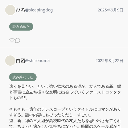
ひろ
@
sleepingdog
2025年9月9日
読み始めた
白沼
@
shironuma
2025年8月22日
読み終わった
遠くを見たい、という強い欲求のある望が、友人である新、縁
と宇宙に旅立ち様々な文明に出会っていくファーストコンタク
トものSF。

そもそも一億年のテレスコープというタイトルにロマンがあり
すぎる。話の内容にもぴったりだし、すごい。

望、新、縁の三人組が高校時代の友人たちを思い出させてくれ
て、ちょっと懐かしい気持ちになった。時間のスケール感が全