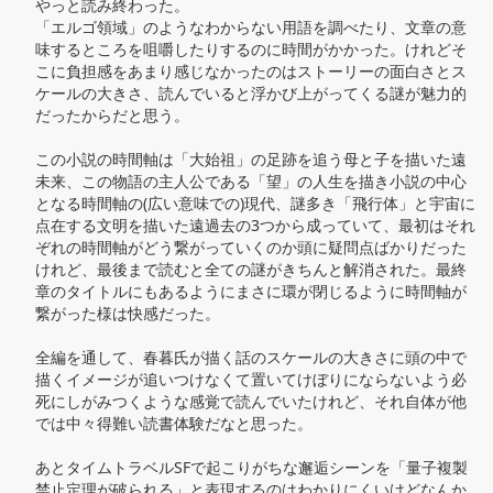
やっと読み終わった。

「エルゴ領域」のようなわからない用語を調べたり、文章の意
味するところを咀嚼したりするのに時間がかかった。けれどそ
こに負担感をあまり感じなかったのはストーリーの面白さとス
ケールの大きさ、読んでいると浮かび上がってくる謎が魅力的
だったからだと思う。

この小説の時間軸は「大始祖」の足跡を追う母と子を描いた遠
未来、この物語の主人公である「望」の人生を描き小説の中心
となる時間軸の(広い意味での)現代、謎多き「飛行体」と宇宙に
点在する文明を描いた遠過去の3つから成っていて、最初はそれ
ぞれの時間軸がどう繋がっていくのか頭に疑問点ばかりだった
けれど、最後まで読むと全ての謎がきちんと解消された。最終
章のタイトルにもあるようにまさに環が閉じるように時間軸が
繋がった様は快感だった。

全編を通して、春暮氏が描く話のスケールの大きさに頭の中で
描くイメージが追いつけなくて置いてけぼりにならないよう必
死にしがみつくような感覚で読んでいたけれど、それ自体が他
では中々得難い読書体験だなと思った。

あとタイムトラベルSFで起こりがちな邂逅シーンを「量子複製
禁止定理が破られる」と表現するのはわかりにくいけどなんか