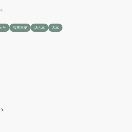
29
めた
読書日記
紙の本
古本
20