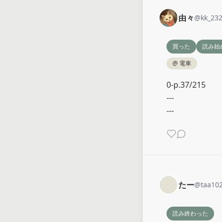
由々
@
kk_23
買った
読み始
@
電車
0-p.37/215

---

---
たー
@
taa10
読み終わった