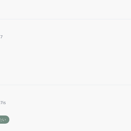
87
7is
たい