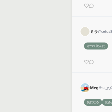
ミラ
@
cetus
かつて読んだ
Meg
@
sa_y_0
気になる
読み