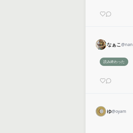
なぁこ
@
nan
読み終わった
ゆ
@
oyam