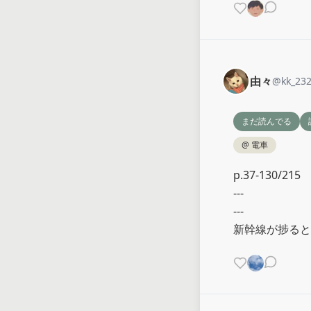
由々
@
kk_23
まだ読んでる
@
電車
p.37-130/215

---

---

新幹線が捗ると