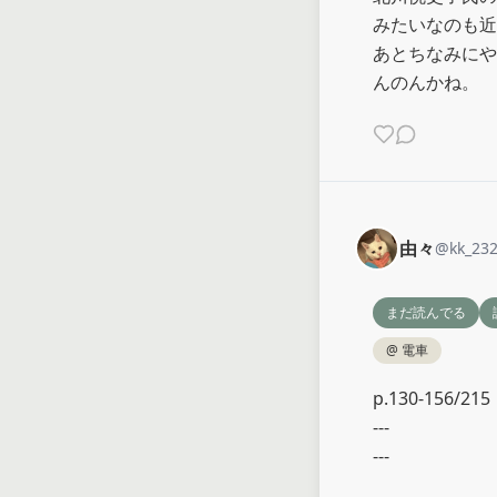
みたいなのも近
あとちなみにや
んのんかね。
由々
@
kk_23
まだ読んでる
@
電車
p.130-156/215

---

---