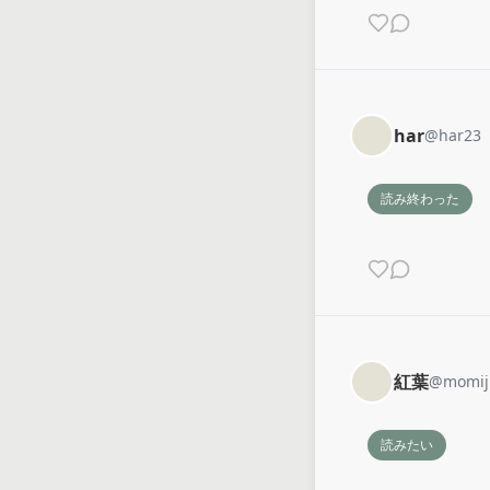
har
@
har23
読み終わった
紅葉
@
momij
読みたい