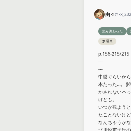
由々
@
kk_23
読み終わった
@
電車
p.156-215/215

---

---

中盤ぐらいから
本だった…。影
かされない本っ
けども。

いつか観ようと
たことないけど
なんちゃうかな
北川悦吏子氏の