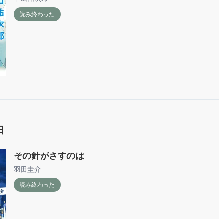
読み終わった
日
その針がさすのは
羽田圭介
読み終わった