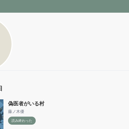
日
偽医者がいる村
藤ノ木優
読み終わった