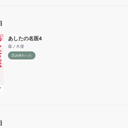
日
あしたの名医4
藤ノ木優
読み終わった
日