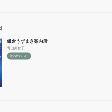
日
鎌倉うずまき案内所
青山美智子
読み終わった