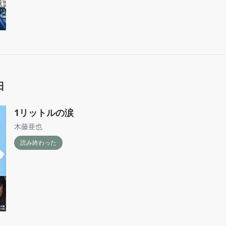
日
1リットルの涙
木藤亜也
読み終わった