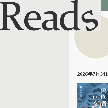
Reads - 読書のSNS＆記録アプリ
たー
@
taa1020
2026年7月31