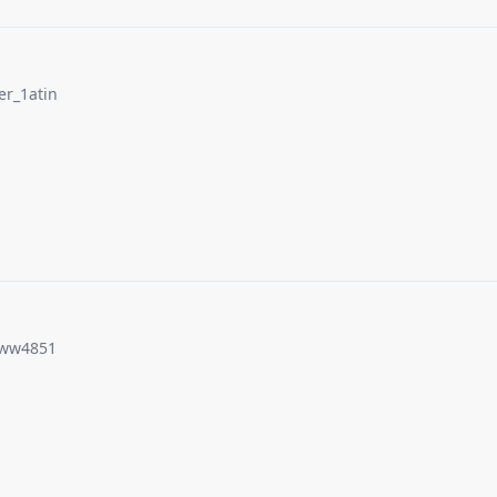
er_1atin
ww4851