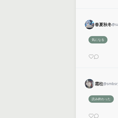
春夏秋冬
@
s
気になる
霜柱
@
smbsr
読み終わった