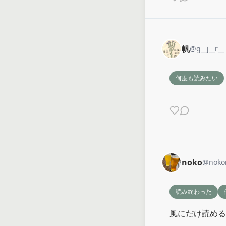
帆
@
g__j__r__
何度も読みたい
noko
@
noko
読み終わった
風にだけ読める