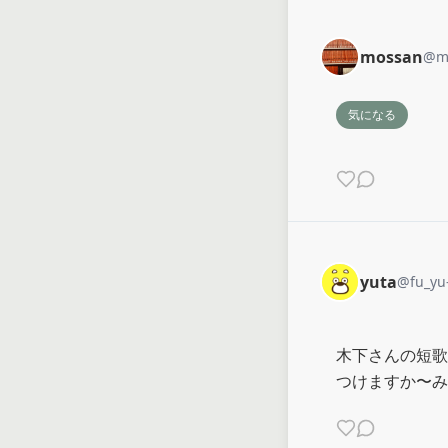
mossan
@
m
気になる
yuta
@
fu_yu
木下さんの短歌
つけますか〜み