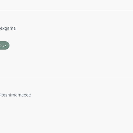
lexgame
たい
@
teshimameeee