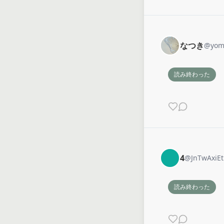
なつき
@
yom
読み終わった
4
@
JnTwAxiE
読み終わった