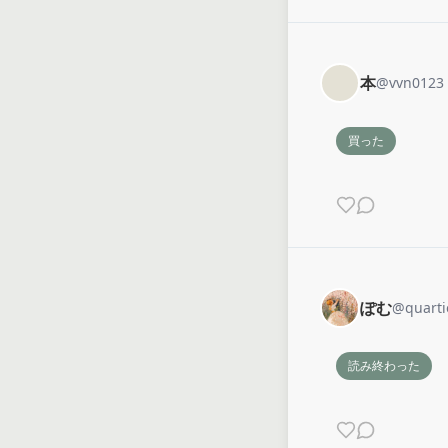
本
@
vvn0123
買った
ぽむ
@
quarti
読み終わった