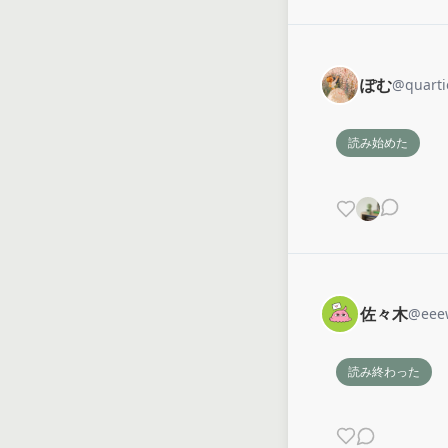
ぽむ
@
quarti
読み始めた
佐々木
@
eee
読み終わった