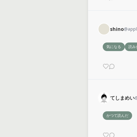
shino
@
app
気になる
読み
てしまめい
かつて読んだ