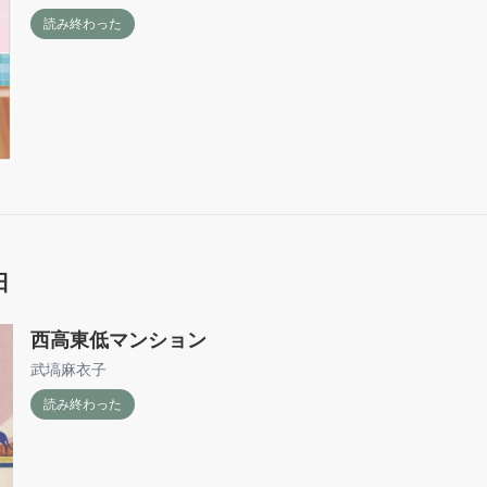
読み終わった
日
西高東低マンション
武塙麻衣子
読み終わった