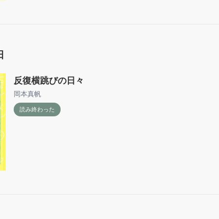
日
反復横跳びの日々
岡本真帆
読み終わった