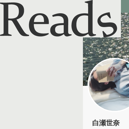
Reads - 読書のSNS＆記録アプリ
白瀬世奈