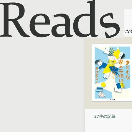
ホーム
まともな
37
件の記録