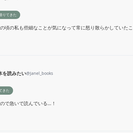
借りてきた
の頃の私も些細なことが気になって常に怒り散らかしていたこ
本を読みたい
@
Janel_books
てきた
ので急いで読んでいる…！