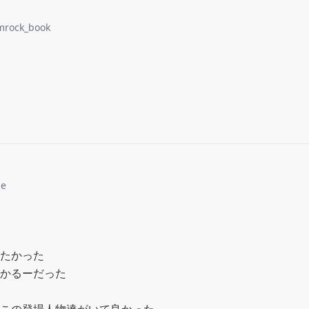
mrock_book
le
たかった

かるーだった
