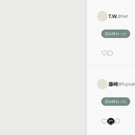
T.W.
@
twt
読み終わった
藤崎
@
fujisak
読み終わった