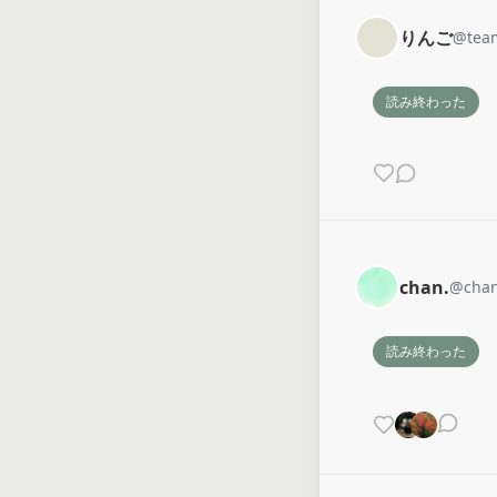
りんご
@
tea
読み終わった
chan.
@
chan
読み終わった