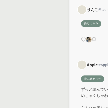
りんご
@
tea
借りてきた
Apple
@
App
読み終わった
ずっと読んでい
めちゃくちゃわ