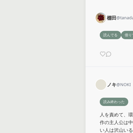
棚田
@
tanada
読んでる
借り
ノキ
@
NOKI
読み終わった
人を責めて、環
作の主人公は中
い人は沢山いる