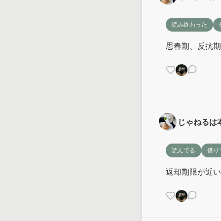
読み終わった
思春期、反抗期
じゃねるは
読んでる
借り
返却期限が近い