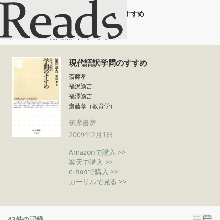
現代語訳学問のすすめ
ホーム
現代語訳学問のすすめ
現代語訳学問のすすめ
斎藤孝
福沢諭吉
福澤諭吉
齋藤孝（教育学）
筑摩書房
2009年2月1日
Amazonで購入 >>
楽天で購入 >>
e-honで購入 >>
カーリルで見る >>
43
件の記録