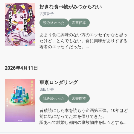
好きな食べ物がみつからない
古賀及子
読み終わった
図書館本
あまり食に興味のない方のエッセイかなと思っ
たけど、とんでもない。食に興味がありすぎる
著者のエッセイだった。

よく自己紹介などで聞かれる「好きな食べ物は
何ですか？」

私はどこまで考えて答えられていただろうか…

2026年4月11日
著者の食べ物に対してのリスペクトの濃度がす
ごい。

東京ロンダリング
いろんな切り口で、これは私の好きな食べ物な
のでは？と考察していく。

原田ひ香
一旦決まりかけたものを反証し、再考し、一つ
読み終わった
図書館本
に集約していく様は一種の論文を読んでいるよ
うだった。

昔積読にした本を読もう企画第三弾。10年ほど
好きな食べ物を見つけるため、あちらこちら
前に気になってた本を借りてきた。

へ、いつかは食べようと思っていた食べ物を食
訳あって離婚し都内の事故物件を転々とする生
べにいく行動の源には、「好きな食べ物」の持
活を送っている主人公りさ子。転居先での人と
つパワーを感じる。
