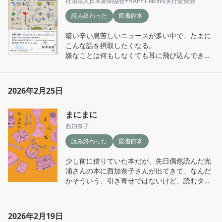
社団法人日本新聞協会+HAPPY NEWS実行委員会
火星のような見知らぬ場所で目覚めた主人公、
読み終わった
図書館本
突然始まったゼロサムゲーム、誰が何のために
こんなことをしているのか。

暗い辛い息苦しいニュースが多い中で、たまに
生き延びなければならない状況にある人間の行
こんな話を摂取したくなる。

動、心理の怖さ、極限の選択をしなければいけ
嫌なことは何もしなくても耳に飛び込んできて
ない緊張感が、ページを読む速度を早くした。

心を蝕むけど、良いことは自分で目を凝らして
結論は自分が想像していたよりあっさりした感
噛み締め味を確かめなければならない。

じだったが、全体的には面白かった。
大人になるほどそう思う。
2026年2月25日
まにまに
西加奈子
読み終わった
図書館本
少し前に借りていた本だが、先日偶然読んだ光
浦さんの本に西加奈子さんが出てきて、なんだ
かそういう、引き寄せではないけど、読むタイ
ミングの本だったんだなあと思う。

西さんは小説サラバ！が本当に面白くて、でも
エッセイは初。15年ほど前の本らしい。

2026年2月19日
1つ2ページほどの分量で、リズムもよくさくさ