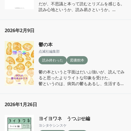
だが、不思議と本って読むとリズムを感じる。
り留学話として語られないだろうなと言う話が
読み心地というか、読み易さというか。

たくさん書いている。ので、リアリティを感じ
それが合う合わないで、作家の好みが分かれる
る。

と私は思うのだけれど、それで言うとよしもと
そんな中でも、泣きながら、ネガティブになり
ばななさんは、自分自身にすごく馴染んで好き
ながら、時にキレつつ、光浦さんは歩き続け
2026年2月9日
な作家さん。

る。前じゃないかもだけど転がり続ける。

この本は図書館で偶然見つけて、よしもとさん
50歳で新しい生活に飛び込むだけでもすごいの
鬱の本
の本だと思って、何の気無しと借りた本。

に、その中でしっかり自分の手足でもがく。そ
まさにドンピシャ、今の私にしっくりする話が
点滅社編集部
れがすごいんよなー。

ポロポロ出てきてびっくりした。

ちょっとだけでも、自分も何か新しいことでき
読み終わった
図書館本
この本は、よしもとさんがファンとの交流の過
るかも？と思えたりした。

程でいただいた質問などをまとめたものらし
カレッジ編もみてみようかなと思案中。
鬱の本というと字面はだいぶ強いが、読んでみ
い。

ると思ったよりライトな印象を受けた。

人生への不安、死への不安、子を持つことへの
鬱というのは、病気の鬱もあるし、生活する上
不安。不安は万人そんなに変わらないのかもし
での憂「鬱」もある。

れない。

84名の、エッセイに近いのかな。1名2ページ程
一人で悶々と悩んでいたところに、そっと寄り
度で、細切れで読み進められるのも気軽で良か
添ってくれる本だと思った。今回は借りたが、
2026年1月26日
った。

購入予定。
一度メンタルが落ちてしまったことがある身と
ヨイヨワネ うつぶせ編
しては、「疲弊のさなかにある時、長編小説を
読み通すのは難しい」のだ。そんなとき、詩や
ヨシタケシンスケ
絵本に救われていたのだけれど、一定数同じよ