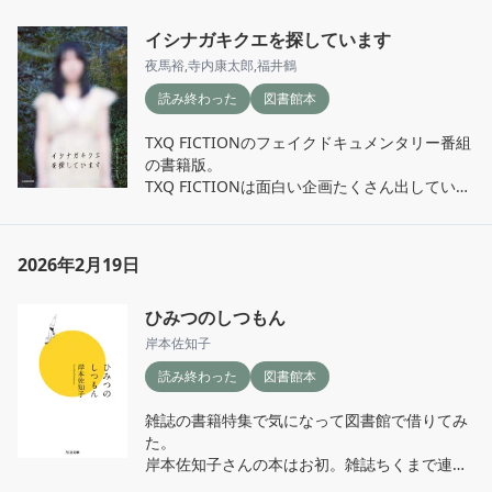
く読める。西さんの文章はなんだか単語がキャ
イシナガキクエを探しています
ッチーで、頭に残る。今回特に心に残っている
のは、「いつか肴に」だ。「失敗しても、いつ
夜馬裕
,
寺内康太郎
,
福井鶴
かそれを肴に酒を飲もう」。まさしく最近、そ
読み終わった
図書館本
んな経験をしたからかもしれない。

後半第2、第3章は音楽と本の話。洋楽洋書が意
TXQ FICTIONのフェイクドキュメンタリー番組
外に多く、わからないことも多かったが、ある
の書籍版。

意味これが出会いの場だと思って色々調べなが
TXQ FICTIONは面白い企画たくさん出してい
ら読み進めた。

て、他過去作も考察を色々読んでいて、これも
全部に共感することはできなくても、なんだが
気になっていた。

いい距離感にいる女友達の話、のような感じで
(テレビ番組としては見てない…映像だと怖くて
読み終えた。
2026年2月19日
見れない)

イシナガキクエという、55年前に失踪した女性
ひみつのしつもん
を追う捜索番組と、その調査考察を行ってい
る。

岸本佐知子
昔はたまにこう言う捜索番組があったな。なん
読み終わった
図書館本
となく見てしまうのような、そんな懐かしさと
つい見てしまう好奇心が湧いてしまう。

雑誌の書籍特集で気になって図書館で借りてみ
しかし、写真から出てくる情報から全てが不気
た。

味。なぜ依頼者はイシナガキクエを探している
岸本佐知子さんの本はお初。雑誌ちくまで連載
のか？そもそも彼女は何者なのか？

していたエッセイだった模様。
