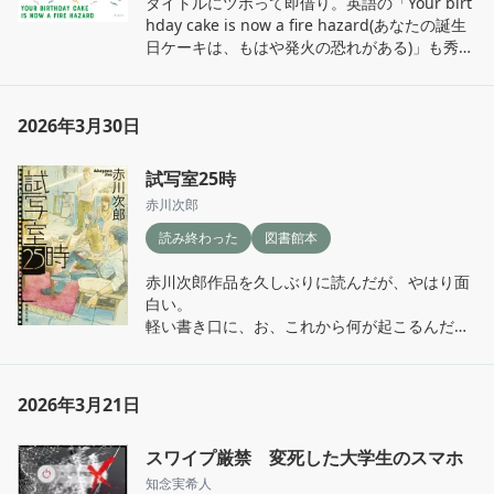
タイトルにツボって即借り。英語の「Your birt
登場人物がどんどん増えるので、そこは途中混
良いなと思った。
hday cake is now a fire hazard(あなたの誕生
乱してしまったが、話の内容自体はシンプルで
日ケーキは、もはや発火の恐れがある)」も秀
分かりやすい。

逸。

ホラー小説ビギナーがもうちょっと怖い小説読
ジェーンスーさんの本は、オーディブルで一度
んでみたいな、というときにちょうど良さそ
読んだことがあるかな、くらい。それは途中で
う。あと、映像化しやすそう。
2026年3月30日
断念してしまったのだが、この本はさくさく読
めた。

試写室25時
アラフィフの著者が、日々の美容・ライフスタ
イルを綴っている本。齢を重ねたからこその軽
赤川次郎
やかさを感じる。

読み終わった
図書館本
10代20代のギラギラしたあの頃。流行にはそん
なに興味はなかったが人並みに(と思ってた)若
赤川次郎作品を久しぶりに読んだが、やはり面
さ故の勢いと、暴挙と、見栄とか自己顕示欲と
白い。

かがぐちゃぐちゃに混ざってみなぎっていたあ
軽い書き口に、お、これから何が起こるんだ？
の頃。

という話の絶妙なフック。

もうあの頃のようなエネルギーの暴力性はどこ
気になって読み進めてしまう感じ。

へやらだが、それでもいいかなと思えるのは、
小学生の頃本はほとんど読まなかったが、赤川
歳を重ねた自分を認めて多少でも愛せるように
2026年3月21日
作品だけは何作品か読んでた。あの時の感じの
なったからだ。

まま。

大人になってくると、メンテナンスという人生
スワイプ厳禁 変死した大学生のスマホ
の重大項目がいつの間にか追加されてて、誰も
タイトルは試写室25時となっているが、試写室
知念実希人
それとの付き合い方なんて教えてくれないし、