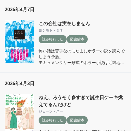
の関わり合いがりさ子の人生を変えていく物
この本をきっかけに改めて自分の好きな食べ物
語。

に向き合うのも楽しいと思う。
2026年4月7日
事故物件に住み物件をロンダリング(浄化)して
いくという設定が面白いなと思い気になってい
この会社は実在しません
た。

分量は200ページほどで、一気読み。

ヨシモト・ミネ
人間関係で人を傷つけ、傷つけられたりさ子
読み終わった
図書館本
は、人に癒され居場所を見つけていく。居場所
って結局、場所ではなく人なんだなと思った。

怖い話は苦手なのにたまにホラー小説を読んで
関係を築くには、時にはぶつかることも必要
しまう矛盾。

で、齢を重ねてしまうとそれすら億劫になって
モキュメンタリー形式のホラー小説は近畿地方
しまうのだけど、それを正面から吐き出せた
のある地方について以来。

時、何か変わるのかもしれない。

あるお菓子メーカーの新卒社員の瑞穂が、開封
(にしても真鍋夫人のセリフにはカチンときた
厳禁の段ボールを見つけ、中身を見てしまうと
が。時代性かな？それを受け止められるりさ子
2026年4月3日
ころから始まる。

の器の大きさを感じた)

多少ご都合主義なところも否めないが、話とし
もう一つ、いいなと思ったのは、東京という街
ねえ、ろうそく多すぎて誕生日ケーキ燃
ては面白かったと思う。

を悪い面にも良い面にも書いていること。

じりじりとした怖さは、個人的には近畿地方
えてるんだけど
得てして、東京は特殊で、悪い方に描かれがち
の〜の方に軍配があがるが、よくわからない気
だが、東京には東京の良さがあって、そこに営
ジェーン・スー
味悪さみたいなものは全編通してあった。

まれる生活もあり、そこで生き抜こうと決めた
読み終わった
図書館本
(と、言いつつ影響を受けやすいたちのため、読
人たちもいる。タワーマンションのシーンで
んだ日しっかり悪夢を見た)

は、そのような人たちにリスペクトも感じて、