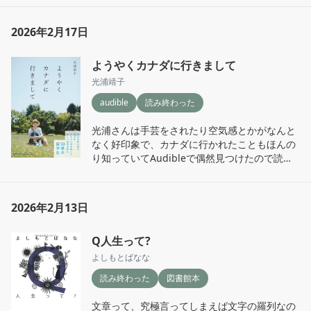
視聴者から集まった情報を調査していくと、少
なんかもう、妄想の世界がすごい。あまりに詳
しずつ物語の輪郭がはっきりしていく。

細に描写されすぎてもはや現実ではないかと途
QRコードを読み込むことで資料動画も見れるよ
2026年2月17日
中から思い始める。

うになっていて、没入感というかテレビを見て
現実の話をしていたのにいつの間にかジェット
いなくても見ているような、見てはいけないも
ようやくカナダに行きまして
コースターで上下右左に振り回されて、宇宙の
のを見たような気分になる。

彼方に着地するみたいな感覚。

光浦靖子
オチは明確にあるわけではないが、それがまた
そんな中で岸本さんほどではないが日頃やらか
気持ち悪さを醸し出してて逆によいのかも？

audible
読み終わった
してしまう民としては、わかる…とついふふっ
考察も色々読み漁りたいところ。
となってしまうエピソードも多数。

光浦さんは手芸をされたり空気感とかがなんと
久しぶりのがっつりエッセイだったので、ちょ
なく好印象で、カナダに行かれたこともほんの
っとこってり系に感じたが、元気な時に別の作
り知っていてAudibleで偶然見つけたので読ん
品も読んでみたいと思う。
でみた。

Audible、本人朗読で本というより聞きやすい
ラジオを聞いてる感じだった。語り口を楽しむ
2026年2月13日
ため等速で聞くのがおすすめです。

50歳になり単身カナダ留学。テレビに出てる人
Q人生って?
は違うなあと思うが、聞けば聞くほどとてもビ
ビり。

よしもとばなな
なんだか親近感が湧いてくる。

読み終わった
図書館本
理想としての留学だけを書いてるのではなく、
英語が話せない、パソコン使えない、話しかけ
文章って、究極言ってしまえば文字の羅列なの
られない、隣人トラブルなどなど、一般にあま