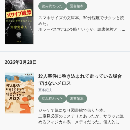
が舞台となっているわけではなく、話が繋がっ
自分で考えていかねばならんのよね。この本を
読み終わった
図書館本
ている短編7作にそれぞれ、モチーフとなって
読んで改めて思った。

いる映画があるそう。映画好きならもっと楽し
変わることにも変わらないことにも、いい距離
スマホサイズの文庫本。30分程度でサクッと読
めるのかも。

感でいてくれるこの本が心地よかった。

めた。

何でもやる課の4人が、珍妙な依頼に奮闘し、
「失敗しても、失敗作にならない」という言葉
ホラー×スマホは今時というか、読書体験とし
その背景に迫ったり迫らなかったり。

も素敵。心に残っている。
てはなるほどな〜という感じ。

そうくるか、という話もあったりする。

ある大学生がやむを得ず「ドウメキの街」とい
2002年刊行なので、約四半世紀前の時代感は多
う都市伝説を調べることになり、怪異に巻き込
少あるが、今見ても面白い作品だった。
まれていく。

ホラーとしてはもうちょっとジリジリした怖さ
2026年3月20日
が欲しかったかな…

あと地味にスマホの画面の人物が絵画タッチだ
ったのも残念。リアルな写真だったらもっと怖
殺人事件に巻き込まれて走っている場合
かったかも。

ではないメロス
ライトな若者向けホラー小説というイメージだ
五条紀夫
った。
読み終わった
図書館本
ジャケで気になり図書館で借りた本。

二度見必須のミステリとあったが、サラッと読
めるフィジカル系コメディだった。個人的には
一度でいいかな…
