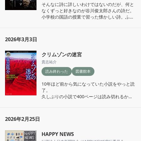
時代思っていた人に読んでみてほしい。

そんなに詩に詳しいわけではないのだが、何と
学生時代少し研究をかじったことがある人間と
なくずっと好きなのが谷川俊太郎さんの詩だ。

して心に残った文は「科学者は科学に誠実であ
小学校の国語の授業で習った懐かしい詩。ふ
ればあるほど、絶対とは言わない」

と、詩集やエッセイでひょっこり出くわすと、
断言することに価値が置かれがちな今、惑わさ
あ、あの時の詩だ！とすぐに思い出すことがで
れないために心に留めておきたい言葉。
きる。不思議。

2026年3月3日
声に出したくなる弾む感じとか、滑らかな感じ
がすると思っていたのだけど、この本で谷川さ
クリムゾンの迷宮
んは「僕は言葉の深みよりも　言葉の連なりが
生みだす美しさを大事にしたい」とあって、何
貴志祐介
となく腑に落ちた。

読み終わった
図書館本
長く人生をこさえてきたからの、曖昧さをその
ままにしておける懐の広さのようなものを感じ
10年ほど前から気になっていた小説をやっと読
る。

了。

たまにドキッとするような詩もあるけど、それ
久しぶりの小説で400ページは読み切れるか不
がまた人間らしい。谷川さんも人間なんだと思
安だったが、続きが気になり思ったよりさくさ
う。

く読むことができた。

ちなみにこの本で1番好きなのはおならうた。
最初のイメージはホラーというよりSFミステリ
子供がいたら、一緒に声に出して読みたい。
2026年2月25日
ー系か…？と思ったけど、しっかりホラーだっ
た。

HAPPY NEWS
幽霊などではなくサバイバルホラーという感
じ。
