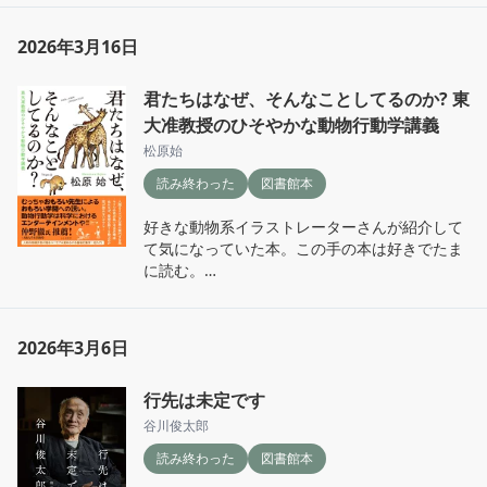
走れメロスをベースに各所で起きる事件をメロ
スが解決しながらシクラスへの帰還を目指す。

2026年3月16日
ネタバレを避けるため内容はあまり言及しない
が、ミステリ的にはうーん、そんな感じかぁ…
君たちはなぜ、そんなことしてるのか? 東
という感じ。テンポ的に漫画にしたらウケが良
さそうな気がする。

大准教授のひそやかな動物行動学講義
原作の走れメロスがうろ覚えなので、そちらは
松原始
再読したいなと思う。
読み終わった
図書館本
好きな動物系イラストレーターさんが紹介して
て気になっていた本。この手の本は好きでたま
に読む。

動物行動学とはなんぞやということを、わかり
やすく書かれた本。

表紙から、動物の行動の例ばかりたくさんある
2026年3月6日
のかなと思ったが、そもそも動物行動学とは？
ひいては、研究するとは？等科学の基本的なこ
行先は未定です
とが丁寧に説明されている本だった。

知らない動物の話が多く、正直なかなか頭に入
谷川俊太郎
ってこない箇所も多く全て理解できたわけでは
読み終わった
図書館本
ないが面白かった。理系って暗記科目…と学生