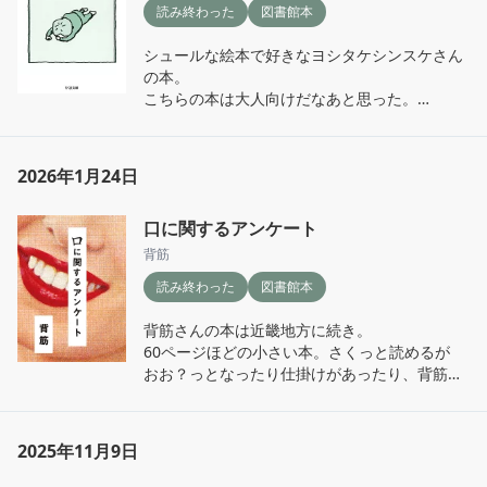
読み終わった
図書館本
うな人がいて、なんだそっか、みんなそうなの
だと腑に落ちた。

シュールな絵本で好きなヨシタケシンスケさん
この本は鬱や憂鬱の経験が書かれている本でも
の本。

あり、鬱の時に読んだ本が書かれている本でも
こちらの本は大人向けだなあと思った。

ある。(書いてない方もいる)

弱音を吐きたい時ってさ、自分の中の意地悪い
本はお守りのようでもあり、自分を守るシェル
感情だったり、もう無理ーってため息だったり

ターのようなものでもある。本当にどうしよう
あんなやつなんか…って思ったり

もない時、本なんて読めないんだけども、それ
2026年1月24日
綺麗なことばっかじゃいられんよな、大人っ
でもその間をするりと潜り抜けてくる一節だっ
て。

たりが、確かにこの世のどこかに隠れている。
口に関するアンケート
と、本を読んで思った。

ゆるーいシュールな絵で、誰かが自分と同じよ
背筋
うに弱音を吐いてるような、疲れた心を代弁し
読み終わった
図書館本
てくれるような一冊。
背筋さんの本は近畿地方に続き。

60ページほどの小さい本。さくっと読めるが

おお？っとなったり仕掛けがあったり、背筋さ
んらしくじわじわ怖いが詰まっている。

Audibleもあるらしいが音だと絶対トラウマに
なるので聞けない。

2025年11月9日
事前情報なくみた方が面白いと思うので、あら
すじは書かないが
