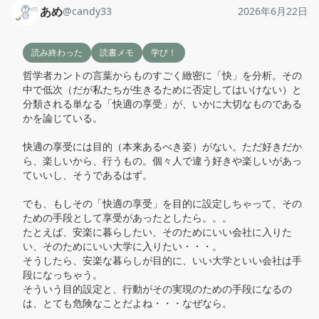
あめ
@
candy33
2026年6月22日
読み終わった
読書メモ
学び！
哲学者カントの言葉からものすごく緻密に「快」を分析。その
中で低次（だが私たちが生きるために否定してはいけない）と
分類される単なる「快適の享受」が、いかに大切なものである
かを論じている。

快適の享受には目的（本来あるべき姿）がない。ただ好きだか
ら、楽しいから、行うもの。個々人で違う好きや楽しいがあっ
ていいし、そうであるはず。

でも、もしその「快適の享受」を目的に設定しちゃって、その
ための手段として享受があったとしたら。。。

たとえば、安楽に暮らしたい、そのためにいい会社に入りた
い、そのためにいい大学に入りたい・・・。

そうしたら、安楽な暮らしが目的に、いい大学といい会社は手
段になっちゃう。

そういう目的設定と、行動がその実現のための手段になるの
は、とても危険なことだよね・・・なぜなら。
