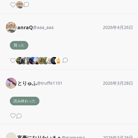
anraQ
@
aaa_aaa
2026年4月26日
買った
とりゅふ
@
truffe1101
2026年3月28日
読み終わった
富豪になりたいまぁ
@
mamama
2026年3月26日