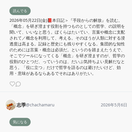
読んでる
2026年05月22日(金)📕本日記＞『手段からの解放』を読む。
「概念」を研ぎ澄ます役割を持つものとしての哲学、の説明を
聞いて、いいなと思う。ぼくらはたいてい、言葉や概念に支配
されて／概念を利用して、考える。そのほうが人類に対する浸
透度は高まる。記録と歴史にも残りやすくなる。集団的な知性
のためには言葉・概念は必須だ。というのを踏まえたうえで、
そこでツールになってくる「概念」を研ぎ澄ますのが、哲学の
役割のひとつだ、っていうのは、だいぶ気持ちよい見解だなと
思う。「役に立つ」だけで哲学を語るのは避けたいけど、効
用・意味があるならあるでそれはありがたい。
志季
@
chachamaru
2026年5月6日
気になる