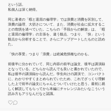
という話。

私個人は深く納得。

同じ著者の「暇と退屈の倫理学」では浪費と消費を区別して、
浪費の論理、大切さについて、また、消費が社会に拡大するこ
との危惧を述べていた。こちらの「手段からの解放」は、「暇
と退屈の倫理学」の主張を、違う観点、つまり、「快」という
観点から分析することで、さらにアップデートしたものと読め
た。

「快の享受」つまり「浪費」は絶滅危惧種なのかも。

前後半に分かれていて、同じ内容の前半は論文、後半は講演録
となっている。どちらから読んでも良いと書かれていたので、
私は後半の講演録から読んだ。学生向けの講演で、コンパクト
に、わかりやすくまとめられていたため、これでざっくり理解
した上で前半の論文にちゃんとついていけたと思う。最初に易
しく解説してもらってから本編にチャレンジみたいなこういう
読み方もアリなんだなと認識。