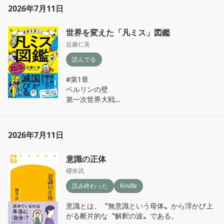
2026年7月11日
世界を変えた「凡ミス」図鑑
近藤仁美
読んでる
#第1章

ベルリンの壁

第一次世界大戦

ビザンツ帝国

飲酒運転

薄田兼相

2026年7月11日
薄いドレス

財宝

意識の正体
織田信長
櫻井武
読み終わった
Kindle
意識とは、〝無意識という母体〟から浮かび上
がる断片的な〝解釈の波〟である。
