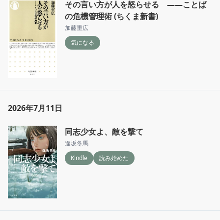
その言い方が人を怒らせる ――ことば
の危機管理術 (ちくま新書)
加藤重広
気になる
2026年7月11日
同志少女よ、敵を撃て
逢坂冬馬
Kindle
読み始めた