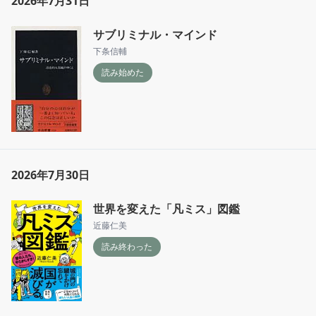
2026年7月31日
れたり、読み上げられたりすれば、リストの中
にあったと判断できる場合です。

サブリミナル・マインド
再生も再認もできないつづりであっても、忘却
下条信輔
の後もういちど学習させると、はじめてのとき
読み始めた
よりも早く基準に到達する、つまり学習の効率
が良いのです。
2026年7月30日
世界を変えた「凡ミス」図鑑
近藤仁美
読み終わった