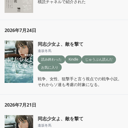
積読チャネルで紹介された
2026年7月24日
同志少女よ、敵を撃て
逢坂冬馬
読み終わった
Kindle
じゅうぶん読んだ
お気に入り
戦争、女性、狙撃手と言う視点での戦争小説。

それからソ連も考慮の対象になる。
2026年7月21日
同志少女よ、敵を撃て
逢坂冬馬