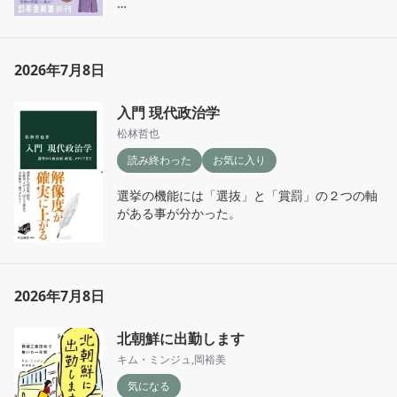
〝意識とは、「私たちが五感を通して得られた
情報をもとに、脳内で創り上げた世界像と自己
の関係性」を理解し管理する機能である〟
2026年7月8日
入門 現代政治学
松林哲也
読み終わった
お気に入り
選挙の機能には「選抜」と「賞罰」の２つの軸
がある事が分かった。
2026年7月8日
北朝鮮に出勤します
キム・ミンジュ
,
岡裕美
気になる