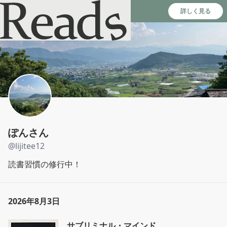
Reads - 読書のSNS＆記録アプリ
詳しく見る
ぽんさん
@
lijitee12
読書習慣の修行中！
2026年8月3日
サブリミナル・マインド