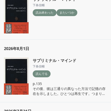
下条信輔
読み終わった
またいつか
2026年8月1日
サブリミナル・マインド
下条信輔
読んでる
p.135

その後、彼は三通りの異なった方法で記憶の存
在を示しました。ひとつは再生です。つまり、
単純にリストの中にあったつづりを自由に想起
できることです。もうひとつは、再認です。こ
れは自発的には思い出せないが、目の前に示さ