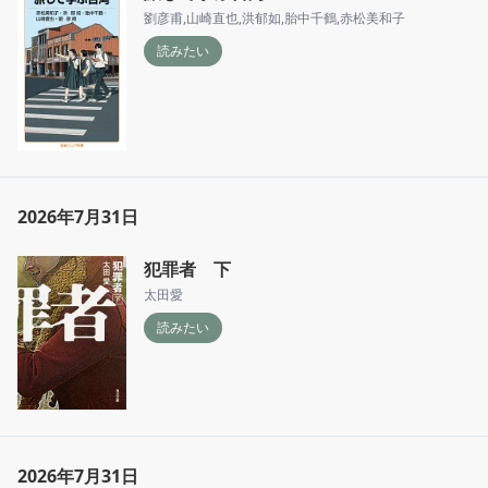
劉彦甫
,
山崎直也
,
洪郁如
,
胎中千鶴
,
赤松美和子
読みたい
2026年7月31日
犯罪者 下
太田愛
読みたい
2026年7月31日