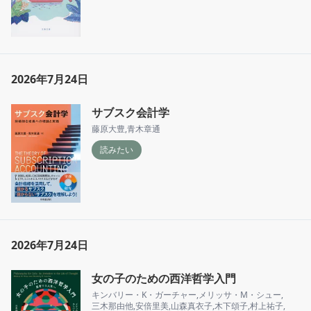
2026年7月24日
サブスク会計学
藤原大豊
,
青木章通
読みたい
2026年7月24日
女の子のための西洋哲学入門
キンバリー・K・ガーチャー
,
メリッサ・M・シュー
,
三木那由他
,
安倍里美
,
山森真衣子
,
木下頌子
,
村上祐子
,