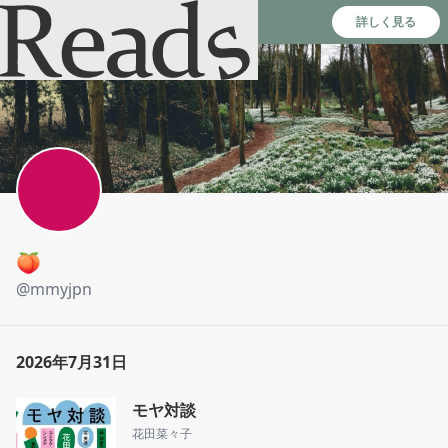
Reads - 読書のSNS＆記録アプリ
詳しく見る
🍑
@
mmyjpn
2026年7月31日
モヤ対談
花田菜々子