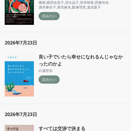
権瞳
,
横田祐美子
,
清水晶子
,
筒井晴香
,
西條玲奈
,
酒井麻依子
,
青田麻未
,
飯塚理恵
,
鬼頭葉子
読みたい
2026年7月23日
良い子でいたら幸せになれるんじゃなか
ったのかよ
白瀬世奈
読みたい
2026年7月23日
すべては交渉で決まる