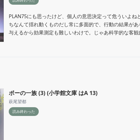
読み終わった
PLAN75にも思ったけど、個人の意思決定って危ういよね
ちなんて揺れ動くものだし常に多面的で、行動の結果があ
与えるから効果測定も難しいわけで。じゃあ科学的な客観
るのかというと、それも、もともと誰かの意図があって線
ないわけだからあり得なくて。

PLAN75ではもう何も評価できなくなる話だったからむし
化できだけど、こっちの方が難しかったりするのかな。
ポーの一族 (3) (小学館文庫 はA 13)
萩尾望都
読み終わった