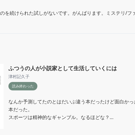
のを続けられた試しがないです。がんばります。ミステリ/ファ
ふつうの人が小説家として生活していくには
津村記久子
読み終わった
なんか予測してたのとはだいぶ違う本だったけど面白かっ
本だった。

スポーツは精神的なギャンブル。なるほどな？

優しさと親切。ケアの技術→参考文献へ