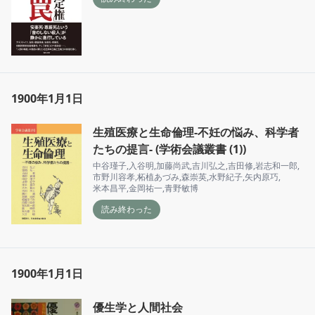
1900年1月1日
生殖医療と生命倫理-不妊の悩み、科学者
たちの提言- (学術会議叢書 (1))
中谷瑾子
,
入谷明
,
加藤尚武
,
吉川弘之
,
吉田修
,
岩志和一郎
,
市野川容孝
,
柘植あづみ
,
森崇英
,
水野紀子
,
矢内原巧
,
米本昌平
,
金岡祐一
,
青野敏博
読み終わった
1900年1月1日
優生学と人間社会