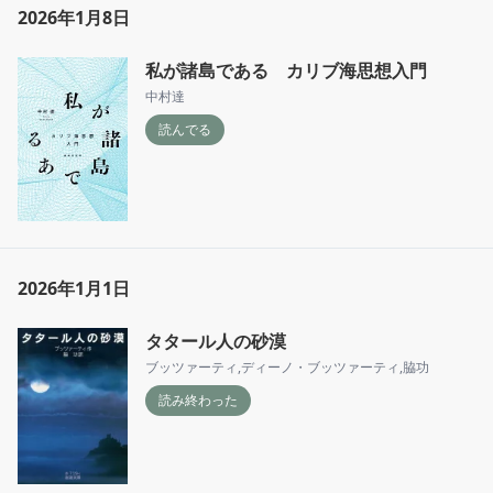
2026年1月8日
私が諸島である カリブ海思想入門
中村達
読んでる
2026年1月1日
タタール人の砂漠
ブッツァーティ
,
ディーノ・ブッツァーティ
,
脇功
読み終わった