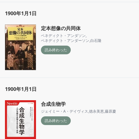
1900年1月1日
定本想像の共同体
ベネディクト・アンダソン
,
ベネディクト・アンダーソン
,
白石隆
読み終わった
1900年1月1日
合成生物学
ジェイミー・A・デイヴィス
,
徳永美恵
,
藤原慶
読み終わった