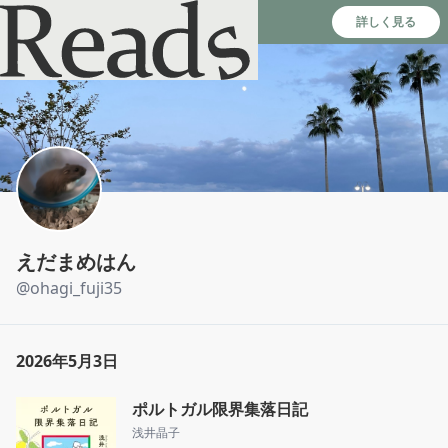
Reads - 読書のSNS＆記録アプリ
詳しく見る
えだまめはん
@
ohagi_fuji35
2026年5月3日
ポルトガル限界集落日記
浅井晶子