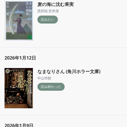
麦の海に沈む果実
恩田陸
,
笠井潔
読みたい
2026年1月12日
なまなりさん (角川ホラー文庫)
中山市朗
読み終わった
2026年1月9日