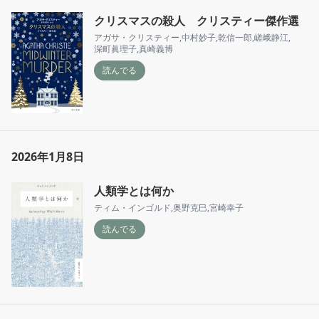
クリスマスの殺人 クリスティー傑作選
アガサ・クリスティー
,
中村妙子
,
乾信一郎
,
嵯峨静江
,
深町眞理子
,
真崎義博
読んでる
2026年1月8日
人類学とは何か
ティム・インゴルド
,
奥野克巳
,
宮崎幸子
読んでる