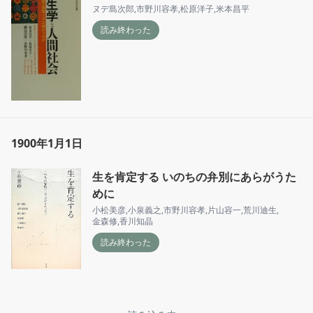
ヌデ島次郎
,
市野川容孝
,
松原洋子
,
米本昌平
読み終わった
1900年1月1日
生を肯定する いのちの弁別にあらがうた
めに
小松美彦
,
小泉義之
,
市野川容孝
,
片山容一
,
荒川迪生
,
金森修
,
香川知晶
読み終わった