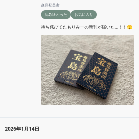
森見登美彦
読み終わった
お気に入り
待ち侘びてたもりみーの新刊が届いた…！！🫣
2026年1月14日