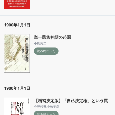
1900年1月1日
単一民族神話の起源
小熊英二
読み終わった
1900年1月1日
【増補決定版】「自己決定権」という罠
今野哲男
,
小松美彦
読み終わった