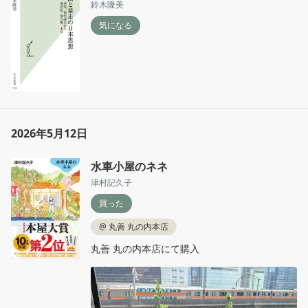
鈴木隆美
気になる
2026年5月12日
水車小屋のネネ
津村記久子
買った
@
丸善 丸の内本店
丸善 丸の内本店にて購入