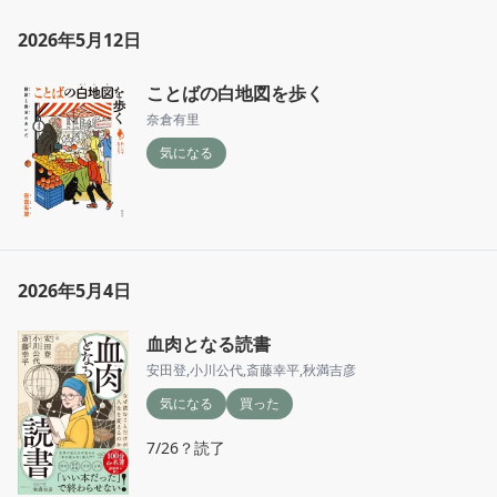
2026年5月12日
ことばの白地図を歩く
奈倉有里
気になる
2026年5月4日
血肉となる読書
安田登
,
小川公代
,
斎藤幸平
,
秋満吉彦
気になる
買った
7/26？読了