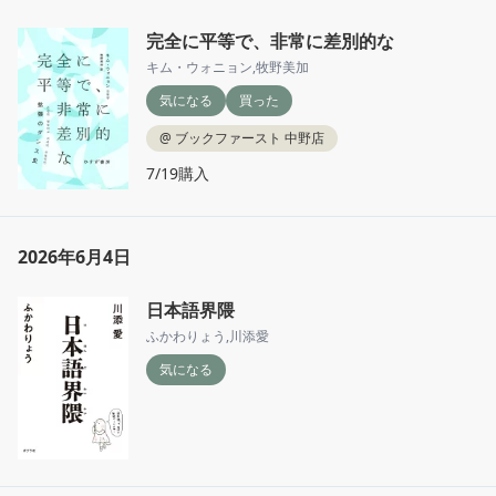
完全に平等で、非常に差別的な
キム・ウォニョン
,
牧野美加
気になる
買った
@
ブックファースト 中野店
7/19購入
2026年6月4日
日本語界隈
ふかわりょう
,
川添愛
気になる