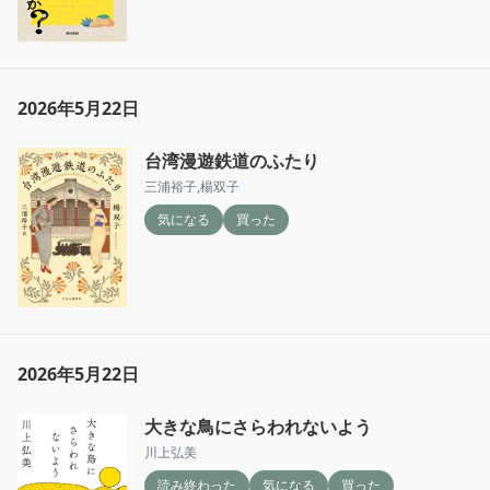
2026年5月22日
台湾漫遊鉄道のふたり
三浦裕子
,
楊双子
気になる
買った
2026年5月22日
大きな鳥にさらわれないよう
川上弘美
読み終わった
気になる
買った