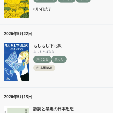
8月5日読了
2026年5月22日
もしもし下北沢
よしもとばなな
気になる
買った
@
本屋B&B
2026年5月13日
誤読と暴走の日本思想