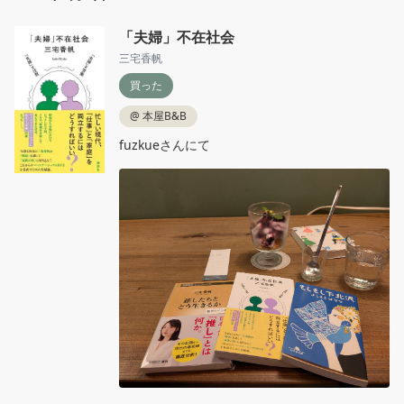
「夫婦」不在社会
三宅香帆
買った
@
本屋B&B
fuzkueさんにて