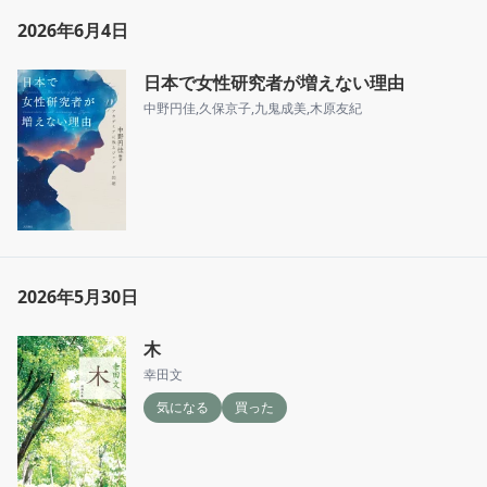
2026年6月4日
日本で女性研究者が増えない理由
中野円佳
,
久保京子
,
九鬼成美
,
木原友紀
2026年5月30日
木
幸田文
気になる
買った