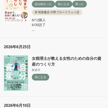
読み終わった
気になる
買った
@
明屋書店 中野ブロードウェイ店
6/12購入

6/30読了

母のことを考えながら購入したが、自分にもあ
てはまると感じた。

2026年6月25日
何歳であっても身の回りの小確幸を大切に、自
分らしく暮らしていきたい。
女税理士が教える女性のための自分の資
産のつくり方
板倉京
気になる
2026年6月10日