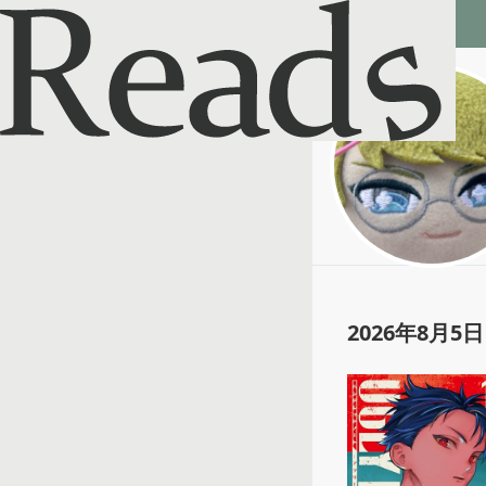
Reads - 読書のSNS＆記録アプリ
かにふぐぜ
@
tyousunao
2026年8月5日