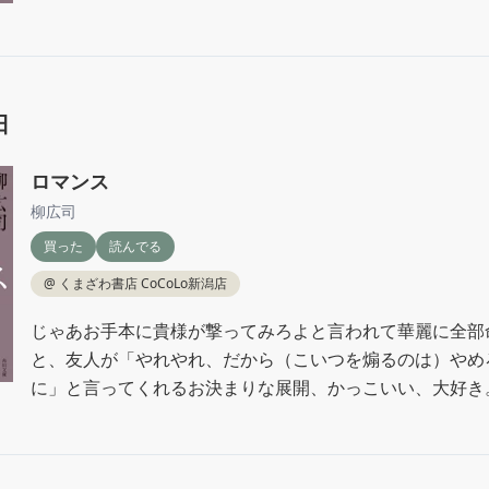
日
ロマンス
柳広司
買った
読んでる
@
くまざわ書店 CoCoLo新潟店
じゃあお手本に貴様が撃ってみろよと言われて華麗に全部
と、友人が「やれやれ、だから（こいつを煽るのは）やめ
に」と言ってくれるお決まりな展開、かっこいい、大好き
ていい