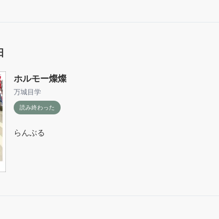
日
ホルモー燦燦
万城目学
読み終わった
らんぶる