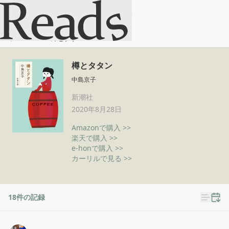
樽とタタン
ホーム
樽とタタン
樽とタタン
中島京子
新潮社
2020年8月28日
Amazonで購入 >>
楽天で購入 >>
e-honで購入 >>
カーリルで見る >>
18
件の記録