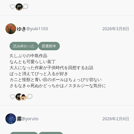
ゆき
@
yuki1103
2026年3月8日
読み終わった
図書館本
久しぶりの中島作品

なんとも可愛らしい装丁

大人になった作家が子供時代を回想するお話

ぱっと消えてぴっと入るが好き

カニと怪獣と青い目のボールはちょっぴり切ない

さもなきゃ死ぬかどっちかはノスタルジーな気分に
霧
@
yoruto
2026年2月6日