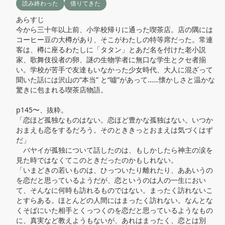
読み終わった
借りてきた
あらすじ

今から三十年以上前、小学校帰りに通った喫茶店。店の隅には
コーヒー豆の大樽があり、そこがわたしの特等席だった。常連
客は、樽に座るわたしに「タタン」とあだ名を付けた老小説
家、歌舞伎役者の卵、謎の生物学者に無口な学生とクセ者揃
い。学校が苦手で友達もいなかった少女時代、大人に混ざって
聞いた話には沢山の“本当” と“噓”があって……懐かしさと温かな
驚きに包まれる喫茶店物語。

p145〜、抜粋。

「恋ほど孤独なものはない。恋ほど豊かな孤独はない。いつか
おまえも恋をするだろう。そのとききっとおまえは気づくはず
だ」

　バヤイが孤独について話したのは、もしかしたら神主の涙を
見た時ではなくてこのときだったのかもしれない。

「いまどきの若いものは、ひっついたり離れたり、ああいうの
を恋だと思っているようだが、恋というのは人の一生におい
て、そんなに何時も訪れるものではない。まったく訪れないこ
とすらある。ほとんどの人間にはまったく訪れない。なんとな
くそばにいた相手とくっつくのを恋だと思っているようなもの
に、真実など教えようもないが、あれはまったく、恋とは別