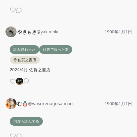
やきもき
@
yakimoki
1900年1月1日
読み終わった
旅先で買った本
@
佐賀之書店
2024/4月 佐賀之書店
む🪆
@
wasurenagusanoao
1900年1月1日
何度も読んでる