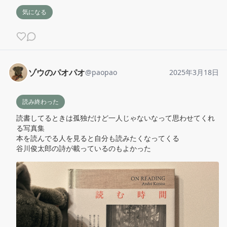
気になる
ゾウのパオパオ
@
paopao
2025年3月18日
読み終わった
読書してるときは孤独だけど一人じゃないなって思わせてくれ
る写真集

本を読んでる人を見ると自分も読みたくなってくる

谷川俊太郎の詩が載っているのもよかった