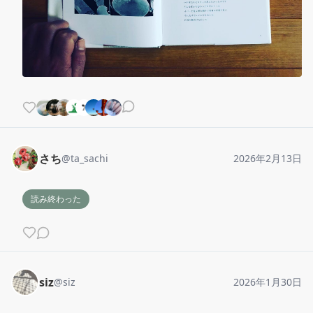
さち
@
ta_sachi
2026年2月13日
読み終わった
siz
@
siz
2026年1月30日