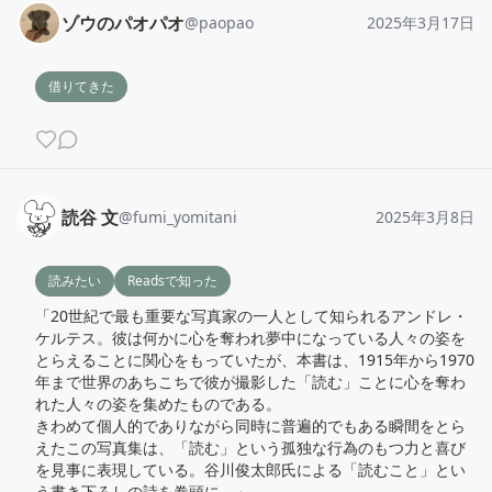
ゾウのパオパオ
@
paopao
2025年3月17日
借りてきた
読谷 文
@
fumi_yomitani
2025年3月8日
読みたい
Readsで知った
「20世紀で最も重要な写真家の一人として知られるアンドレ・
ケルテス。彼は何かに心を奪われ夢中になっている人々の姿を
とらえることに関心をもっていたが、本書は、1915年から1970
年まで世界のあちこちで彼が撮影した「読む」ことに心を奪わ
れた人々の姿を集めたものである。

きわめて個人的でありながら同時に普遍的でもある瞬間をとら
えたこの写真集は、「読む」という孤独な行為のもつ力と喜び
を見事に表現している。谷川俊太郎氏による「読むこと」とい
う書き下ろしの詩を巻頭に。」
