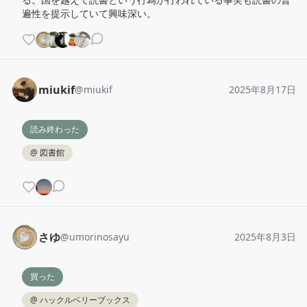
遍性を提示していて興味深い。
miukif
@
miukif
2025年8月17日
読み終わった
@
図書館
さゆ
@
umorinosayu
2025年8月3日
買った
@
ハックルベリーブックス