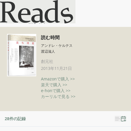
読む時間
ホーム
読む時間
読む時間
アンドレ・ケルテス
渡辺滋人
創元社
2013年11月21日
Amazonで購入 >>
楽天で購入 >>
e-honで購入 >>
カーリルで見る >>
28
件の記録