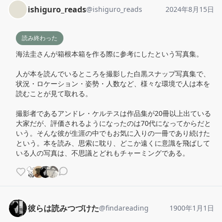
ishiguro_reads
@
ishiguro_reads
2024年8月15日
読み終わった
海法圭さんが箱根本箱を作る際に参考にしたという写真集。

人が本を読んでいるところを撮影した白黒スナップ写真集で、
状況・ロケーション・姿勢・人数など、様々な環境で人は本を
読むことが見て取れる。

撮影者であるアンドレ・ケルテスは作品集が20冊以上出ている
大家だが、評価されるようになったのは70代になってからだと
いう。そんな彼が生涯の中でもお気に入りの一冊であり続けた
という。本を読み、思索に耽り、どこか遠くに意識を飛ばして
いる人の写真は、不思議とどれもチャーミングである。
彼らは読みつづけた
@
findareading
1900年1月1日