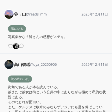
谷→山
@
reads_mm
2025年12月11日
気になる
写真集かな？皆さんの感想がステキ。
高山碧瑶
@
uya_20250906
2025年12月11日
読み終わった
街角である人が本を読んでいる。

彼または彼女は街という公共の中にありながら極めて私的な状
況にある。

そのねじれが面白い。

また、ケルテスは欧米のみならずアジアにも足を伸ばしてい
る。国を越えて読書という行為が行われている事実も読書の普