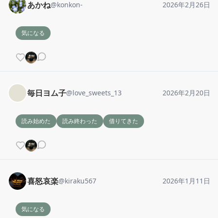
あかね
@
konkon-
2026年2月26日
気になる
毎日ヨム子
@
love_sweets_13
2026年2月20日
読み始めた
読み終わった
借りてきた
喜怒哀楽
@
kiraku567
2026年1月11日
気になる