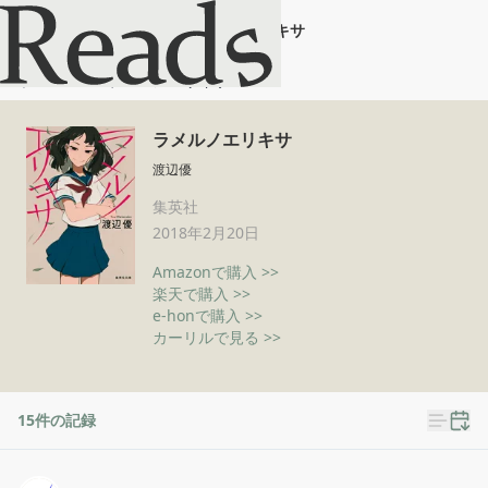
ラメルノエリキサ
ホーム
ラメルノエリキサ
ラメルノエリキサ
渡辺優
集英社
2018年2月20日
Amazonで購入 >>
楽天で購入 >>
e-honで購入 >>
カーリルで見る >>
15
件の記録