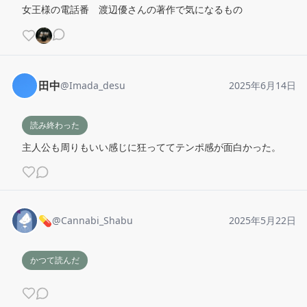
女王様の電話番　渡辺優さんの著作で気になるもの
田中
@
Imada_desu
2025年6月14日
読み終わった
主人公も周りもいい感じに狂っててテンポ感が面白かった。
💊
@
Cannabi_Shabu
2025年5月22日
かつて読んだ