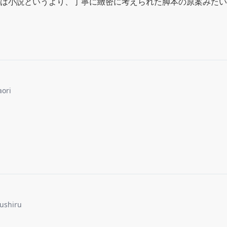
は小説というより、丁寧に緻密に考えられた脚本の原案みたい
aori
rushiru