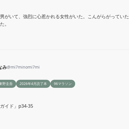
男がいて、強烈に心惹かれる女性がいた。こんがらがっていた
た。
なみ
@
mi7minomi7mi
東野圭吾
2026年4月読了本
96マラソン
イド」p34-35
