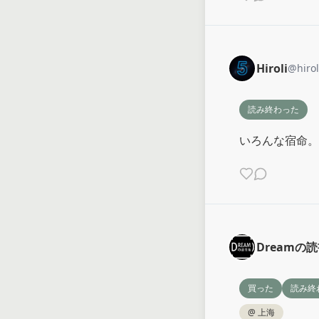
Hiroli
@
hirol
読み終わった
いろんな宿命。
Dreamの
買った
読み終
@
上海