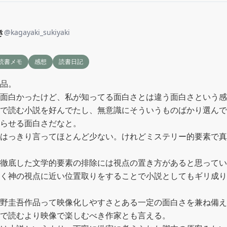
き
@
kagayaki_sukiyaki
読書メモ
感想
読書日記
品。

面白かったけど、私が知ってる面白さとは違う面白さという感
で読む小説を好んでたし、無意識にそういうものばかり選んで
らせる面白さだなと。

はっきり言ってほとんど少ない。けれどミステリー的要素で真
徹底した文学的要素の排除には視点の置き方があると思ってい
く神の視点に近い位置取りをすることで小説としてもギリ成り立つW
野圭吾作品って映像化しやすさとある一定の面白さを兼ね備え
で読むより映像で楽しむべき作家とも言える。
