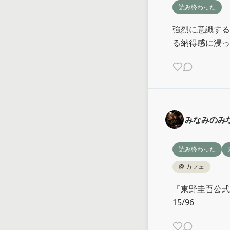
読み終わった
強烈に意識する
る納得感に浸っ
みなみのみ
読み終わった
@
カフェ
「東野圭吾公式ガ
15/96