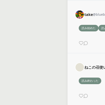
take
@
blueb
読み始めた
読
ねこの召使
読み終わった