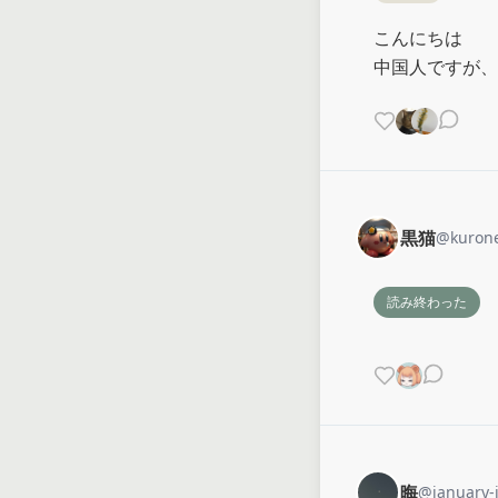
こんにちは

中国人ですが、
黒猫
@
kuron
読み終わった
晦
@
january-