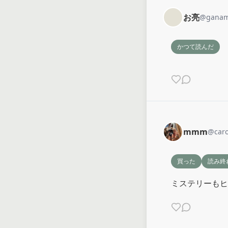
お亮
@
gana
かつて読んだ
mmm
@
car
買った
読み終
ミステリーもヒ