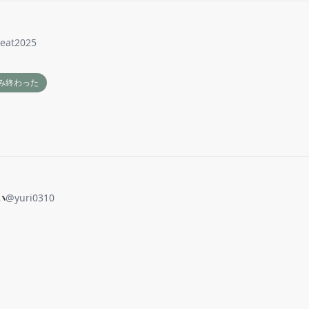
eat2025
み終わった
い
@
yuri0310