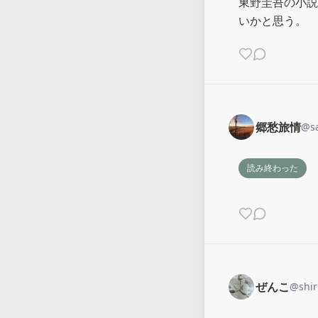
東野圭吾の小説
いかと思う。
郷愁旅情
@
s
読み終わった
ぜんこ
@
shi