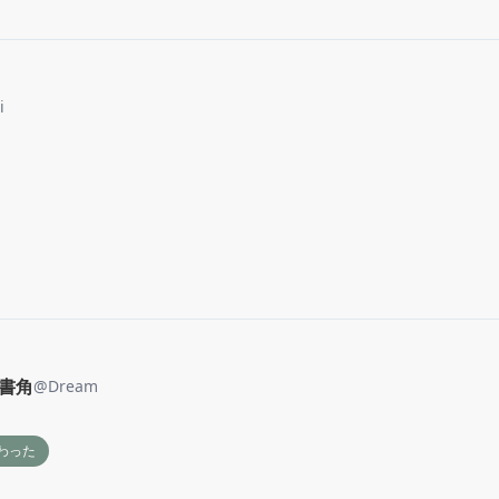
i
読書角
@
Dream
わった