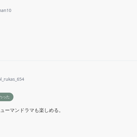
man10
ol_rukas_654
わった
ューマンドラマも楽しめる。