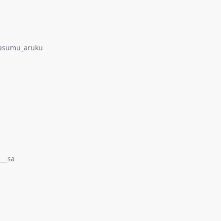
asumu_aruku
___sa