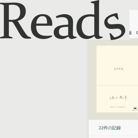
ホーム
新装版 C
22
件の記録