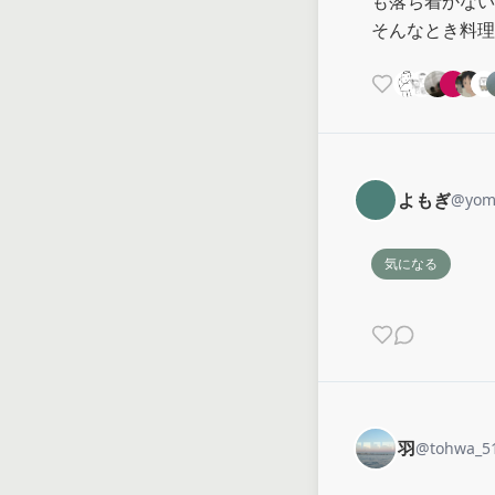
も落ち着かない
そんなとき料理
よもぎ
@
yom
気になる
羽
@
tohwa_5