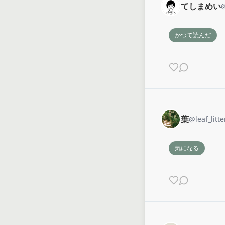
てしまめい
かつて読んだ
葉
@
leaf_litte
気になる