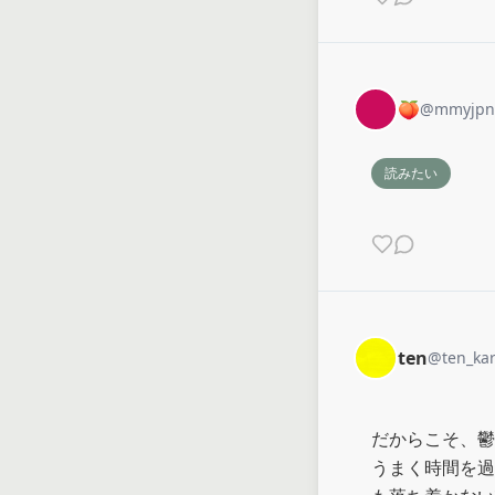
🍑
@
mmyjpn
読みたい
ten
@
ten_ka
だからこそ、鬱
うまく時間を過