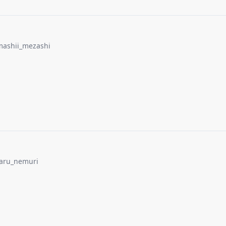
ashii_mezashi
aru_nemuri