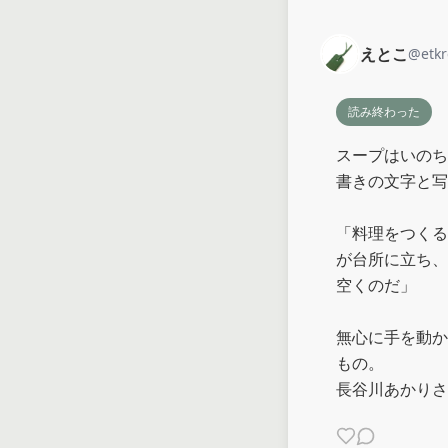
えとこ
@
etk
読み終わった
スープはいのち
書きの文字と写
「料理をつくる
が台所に立ち、
空くのだ」

無心に手を動か
もの。

長谷川あかりさ