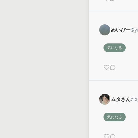
めいびー
@
y
気になる
ムタさん
@
o
気になる