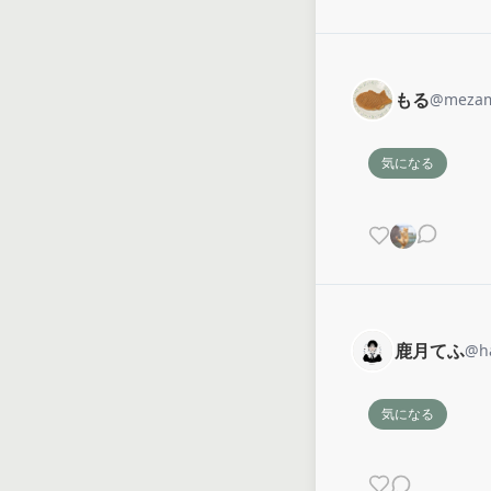
もる
@
mezam
気になる
鹿月てふ
@
h
気になる