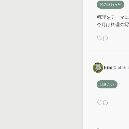
読み終わった
料理をテーマに
今月は料理の写
hibi
@
hibihi
読みたい