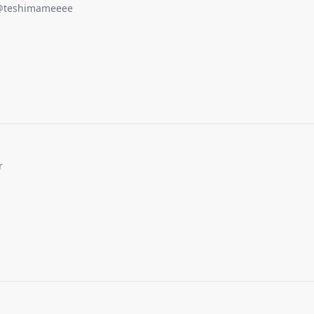
@
teshimameeee
r