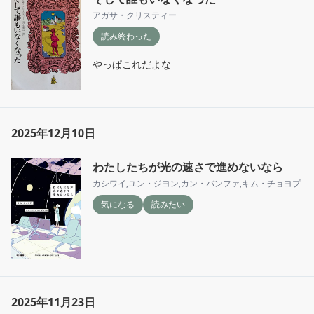
アガサ・クリスティー
読み終わった
やっぱこれだよな
2025年12月10日
わたしたちが光の速さで進めないなら
カシワイ
,
ユン・ジヨン
,
カン・バンファ
,
キム・チョヨプ
気になる
読みたい
2025年11月23日