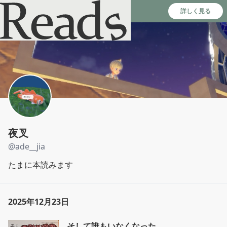
Reads - 読書のSNS＆記録アプリ
詳しく見る
夜叉
@
ade__jia
たまに本読みます
2025年12月23日
そして誰もいなくなった